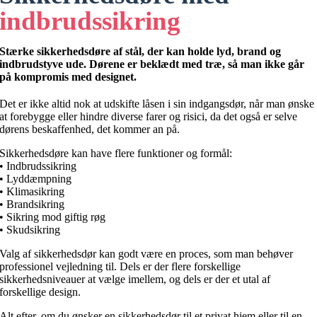
indbrudssikring
Stærke sikkerhedsdøre af stål, der kan holde lyd, brand og
indbrudstyve ude. Dørene er beklædt med træ, så man ikke går
på kompromis med designet.
Det er ikke altid nok at udskifte låsen i sin indgangsdør, når man ønske
at forebygge eller hindre diverse farer og risici, da det også er selve
dørens beskaffenhed, det kommer an på.
Sikkerhedsdøre kan have flere funktioner og formål:
• Indbrudssikring
• Lyddæmpning
• Klimasikring
• Brandsikring
• Sikring mod giftig røg
• Skudsikring
Valg af sikkerhedsdør kan godt være en proces, som man behøver
professionel vejledning til. Dels er der flere forskellige
sikkerhedsniveauer at vælge imellem, og dels er der et utal af
forskellige design.
Alt efter, om du ønsker en sikkerhedsdør til et privat hjem eller til en