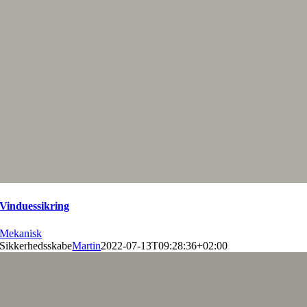
Vinduessikring
Mekanisk
Sikkerhedsskabe
Martin
2022-07-13T09:28:36+02:00