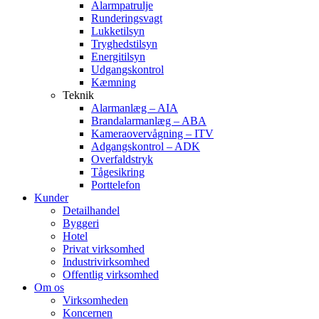
Alarmpatrulje
Runderingsvagt
Lukketilsyn
Tryghedstilsyn
Energitilsyn
Udgangskontrol
Kæmning
Teknik
Alarmanlæg – AIA
Brandalarmanlæg – ABA
Kameraovervågning – ITV
Adgangskontrol – ADK
Overfaldstryk
Tågesikring
Porttelefon
Kunder
Detailhandel
Byggeri
Hotel
Privat virksomhed
Industrivirksomhed
Offentlig virksomhed
Om os
Virksomheden
Koncernen