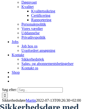
Døgnvagt
Kvalitet
Kvalitetssikring
Certificering
Rapportering
Personalepolitik
Vores værdier
Uddannelse
Privatlivspolitik
Jobs
Job hos os
Uopfordret ansøgning
Kontakt
Sikkerhedstjek
Salgs- og abonnementsbetingelser
Kontakt os
Shop
Søg efter:
Sikkerhedsdøre
Martin
2022-07-13T09:26:30+02:00
Sikkerhedsdøre med