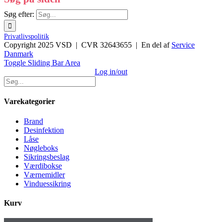
Søg efter:
Privatlivspolitik
Copyright 2025 VSD | CVR 32643655 | En del af
Service
Danmark
Toggle Sliding Bar Area
Log in/out
Varekategorier
Brand
Desinfektion
Låse
Nøgleboks
Sikringsbeslag
Værdibokse
Værnemidler
Vinduessikring
Kurv