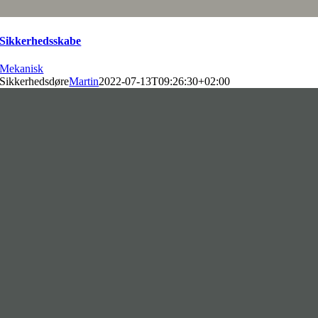
Sikkerhedsskabe
Mekanisk
Sikkerhedsdøre
Martin
2022-07-13T09:26:30+02:00