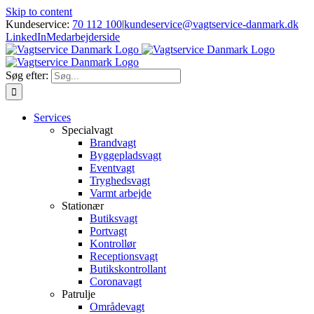
Skip to content
Kundeservice:
70 112 100
|
kundeservice@vagtservice-danmark.dk
LinkedIn
Medarbejderside
Søg efter:
Services
Specialvagt
Brandvagt
Byggepladsvagt
Eventvagt
Tryghedsvagt
Varmt arbejde
Stationær
Butiksvagt
Portvagt
Kontrollør
Receptionsvagt
Butikskontrollant
Coronavagt
Patrulje
Områdevagt