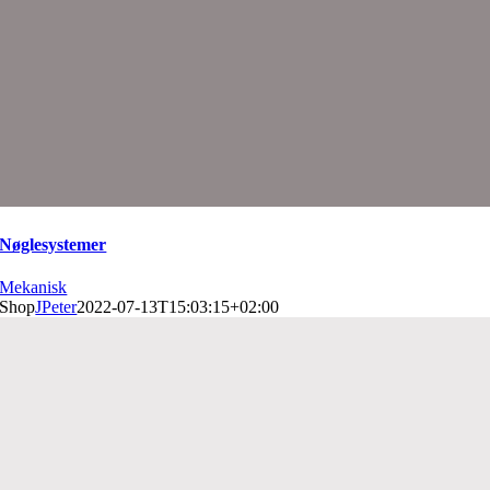
Nøglesystemer
Mekanisk
Shop
JPeter
2022-07-13T15:03:15+02:00