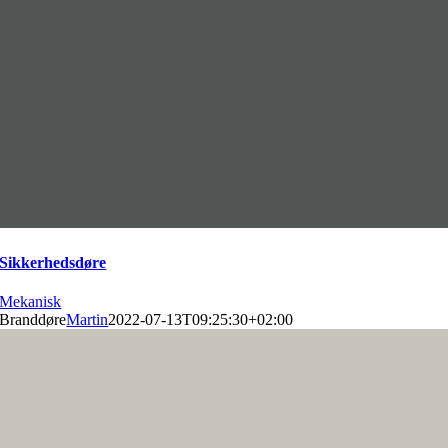
Sikkerhedsdøre
Mekanisk
Branddøre
Martin
2022-07-13T09:25:30+02:00