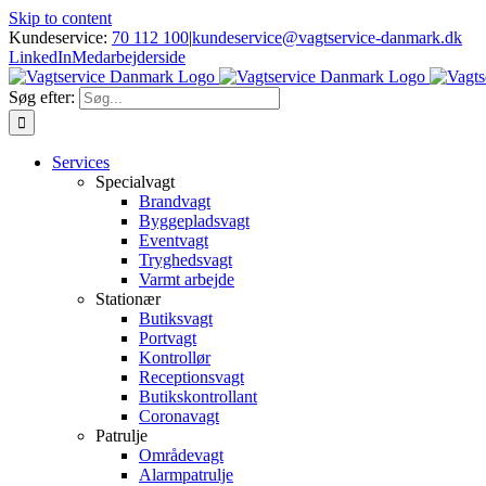
Skip to content
Kundeservice:
70 112 100
|
kundeservice@vagtservice-danmark.dk
LinkedIn
Medarbejderside
Søg efter:
Services
Specialvagt
Brandvagt
Byggepladsvagt
Eventvagt
Tryghedsvagt
Varmt arbejde
Stationær
Butiksvagt
Portvagt
Kontrollør
Receptionsvagt
Butikskontrollant
Coronavagt
Patrulje
Områdevagt
Alarmpatrulje