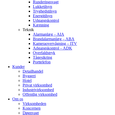
Runderingsvagt
Lukketilsyn
Tryghedstilsyn
Energitilsyn
Udgangskontrol
Kæmning
Teknik
Alarmanlæg – AIA
Brandalarmanlæg – ABA
Kameraovervågning – ITV
Adgangskontrol – ADK
Overfaldstryk
Tågesikring
Porttelefon
Kunder
Detailhandel
Byggeri
Hotel
Privat virksomhed
Industrivirksomhed
Offentlig virksomhed
Om os
Virksomheden
Koncernen
Døgnvagt