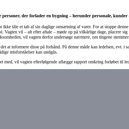
le personer, der forlader en bygning – herunder personale, kunder 
 ikke tåle et tab af sin daglige omsætning af varer. For at stoppe denne
. Vagten vil – alt efter aftale – møde op på vilkårlige dage, placere si
irksomheden, vil vagten derfor undersøge nærmere, om tingene stemmer 
 det at informere disse på forhånd. På denne måde kan ledelsen, evt. i s
tidige misforståelser kan undgås.
t med, vil vagten efterfølgende aflægge rapport omkring forløbet til le