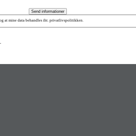
Send informationer
 og at mine data behandles iht. privatlivspolitikken.
.