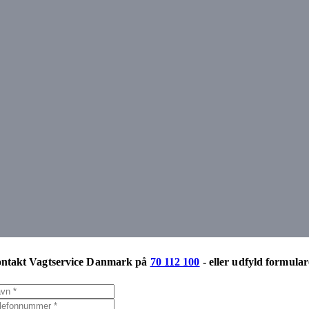
ntakt Vagtservice Danmark på
70 112 100
- eller udfyld formular