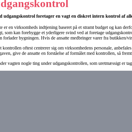
dgangskontrol
d udgangskontrol foretager en vagt en diskret intern kontrol af al
te er en virksomheds indtjening baseret på et stramt budget og kan derfor
gt, som kan forebygge et yderligere svind ved at foretage udgangskontrol
m forlader bygningen. Hvis de ansatte medbringer varer fra butikken/v
et kontrollen oftest centrerer sig om virksomhedens personale, anbefales
gaven, give de ansatte en forståelse af formålet med kontrollen, så frem
nder vagten nogle ting under udgangskontrollen, som uretmæssigt er tage