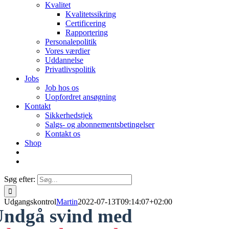
Kvalitet
Kvalitetssikring
Certificering
Rapportering
Personalepolitik
Vores værdier
Uddannelse
Privatlivspolitik
Jobs
Job hos os
Uopfordret ansøgning
Kontakt
Sikkerhedstjek
Salgs- og abonnementsbetingelser
Kontakt os
Shop
Søg efter:
Udgangskontrol
Martin
2022-07-13T09:14:07+02:00
ndgå svind med