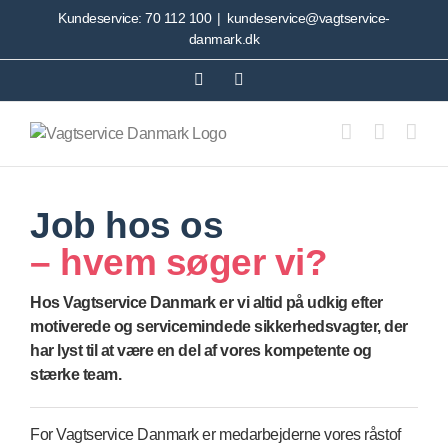
Skip
Kundeservice:
70 112 100
|
kundeservice@vagtservice-
to
danmark.dk
content
LinkedIn
Medarbejderside
Job hos os
– hvem søger vi?
Hos Vagtservice Danmark er vi altid på udkig efter
motiverede og servicemindede sikkerhedsvagter, der
har lyst til at være en del af vores kompetente og
stærke team.
For Vagtservice Danmark er medarbejderne vores råstof