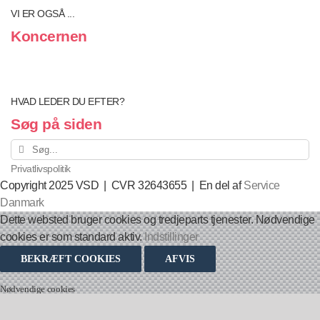
VI ER OGSÅ ...
Koncernen
HVAD LEDER DU EFTER?
Søg på siden
Søg
efter:
Privatlivspolitik
Copyright 2025 VSD | CVR 32643655 | En del af
Service
Danmark
Dette websted bruger cookies og tredjeparts tjenester. Nødvendige
cookies er som standard aktiv.
Indstillinger
BEKRÆFT COOKIES
AFVIS
Nødvendige cookies
Nødvendige cookies hjælper med at gøre en hjemmeside brugbar