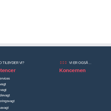
D TILBYDER VI?
VI ER OGSÅ ...
tencer
Koncernen
ervices
vagt
vagt
devagt
ringsvagt
avagt