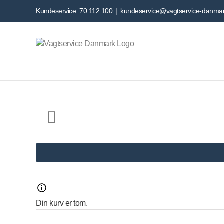
Skip
Kundeservice:
70 112 100
|
kundeservice@vagtservice-danmar
to
content
Din kurv er tom.