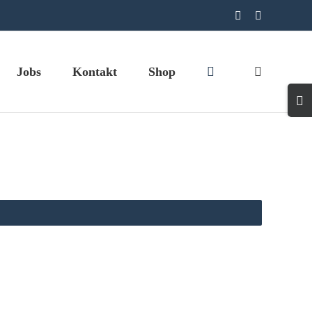
LinkedIn
Medarbejde
Jobs
Kontakt
Shop
Togg
Slidi
Bar
Area