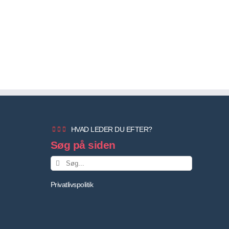
HVAD LEDER DU EFTER?
Søg på siden
Søg
efter:
Privatlivspolitik