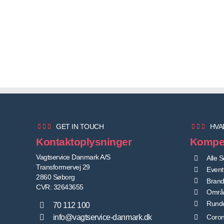
GET IN TOUCH
HVA
Kontaktoplysninger
Kompe
Vagtservice Danmark A/S
Alle S
Transformervej 29
Event
2860 Søborg
Brand
CVR: 32643655
Områ
Runde
70 112 100
Coron
info@vagtservice-danmark.dk