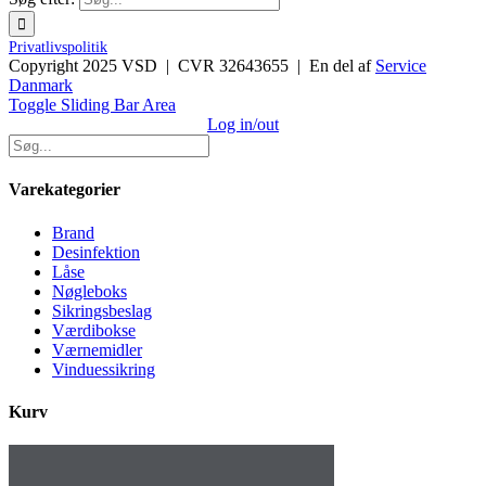
Privatlivspolitik
Copyright 2025 VSD | CVR 32643655 | En del af
Service
Danmark
Toggle Sliding Bar Area
Log in/out
Varekategorier
Brand
Desinfektion
Låse
Nøgleboks
Sikringsbeslag
Værdibokse
Værnemidler
Vinduessikring
Kurv