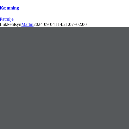
Kæmning
Patrulje
Lukketilsyn
Martin
2024-09-04T14:21:07+02:00