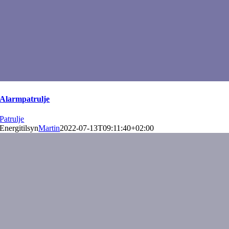
Alarmpatrulje
Patrulje
Energitilsyn
Martin
2022-07-13T09:11:40+02:00