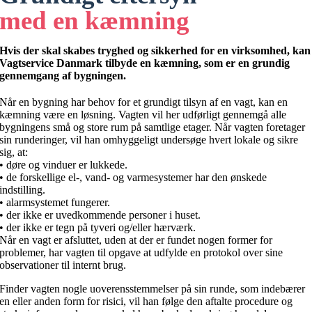
med en kæmning
Hvis der skal skabes tryghed og sikkerhed for en virksomhed, kan
Vagtservice Danmark tilbyde en kæmning, som er en grundig
gennemgang af bygningen.
Når en bygning har behov for et grundigt tilsyn af en vagt, kan en
kæmning være en løsning. Vagten vil her udførligt gennemgå alle
bygningens små og store rum på samtlige etager. Når vagten foretager
sin runderinger, vil han omhyggeligt undersøge hvert lokale og sikre
sig, at:
• døre og vinduer er lukkede.
• de forskellige el-, vand- og varmesystemer har den ønskede
indstilling.
• alarmsystemet fungerer.
• der ikke er uvedkommende personer i huset.
• der ikke er tegn på tyveri og/eller hærværk.
Når en vagt er afsluttet, uden at der er fundet nogen former for
problemer, har vagten til opgave at udfylde en protokol over sine
observationer til internt brug.
Finder vagten nogle uoverensstemmelser på sin runde, som indebærer
en eller anden form for risici, vil han følge den aftalte procedure og