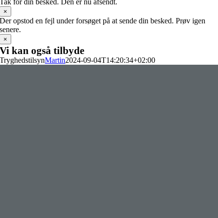
Tak for din besked. Den er nu afsendt.
×
Der opstod en fejl under forsøget på at sende din besked. Prøv igen
senere.
×
Vi kan også tilbyde
Tryghedstilsyn
Martin
2024-09-04T14:20:34+02:00