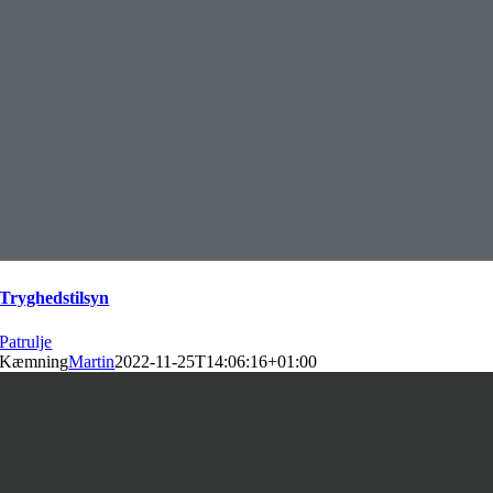
Tryghedstilsyn
Patrulje
Kæmning
Martin
2022-11-25T14:06:16+01:00