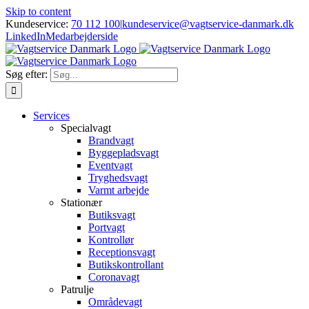
Skip to content
Kundeservice:
70 112 100
|
kundeservice@vagtservice-danmark.dk
LinkedIn
Medarbejderside
Søg efter:
Services
Specialvagt
Brandvagt
Byggepladsvagt
Eventvagt
Tryghedsvagt
Varmt arbejde
Stationær
Butiksvagt
Portvagt
Kontrollør
Receptionsvagt
Butikskontrollant
Coronavagt
Patrulje
Områdevagt