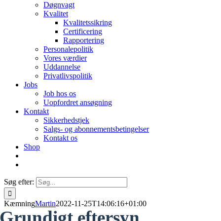
Døgnvagt
Kvalitet
Kvalitetssikring
Certificering
Rapportering
Personalepolitik
Vores værdier
Uddannelse
Privatlivspolitik
Jobs
Job hos os
Uopfordret ansøgning
Kontakt
Sikkerhedstjek
Salgs- og abonnementsbetingelser
Kontakt os
Shop
Søg efter:
Kæmning
Martin
2022-11-25T14:06:16+01:00
Grundigt eftersyn