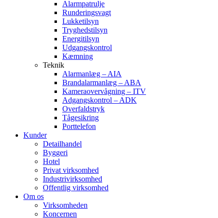
Alarmpatrulje
Runderingsvagt
Lukketilsyn
Tryghedstilsyn
Energitilsyn
Udgangskontrol
Kæmning
Teknik
Alarmanlæg – AIA
Brandalarmanlæg – ABA
Kameraovervågning – ITV
Adgangskontrol – ADK
Overfaldstryk
Tågesikring
Porttelefon
Kunder
Detailhandel
Byggeri
Hotel
Privat virksomhed
Industrivirksomhed
Offentlig virksomhed
Om os
Virksomheden
Koncernen