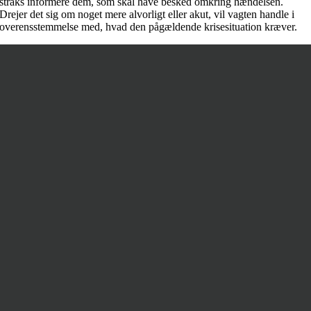
straks informere dem, som skal have besked omkring hændelsen.
Drejer det sig om noget mere alvorligt eller akut, vil vagten handle i
overensstemmelse med, hvad den pågældende krisesituation kræver.