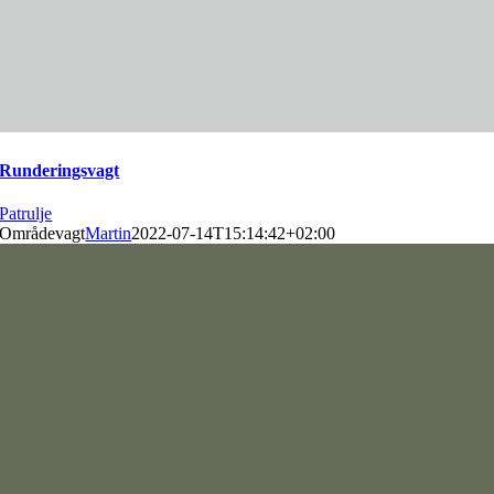
Runderingsvagt
Patrulje
Områdevagt
Martin
2022-07-14T15:14:42+02:00