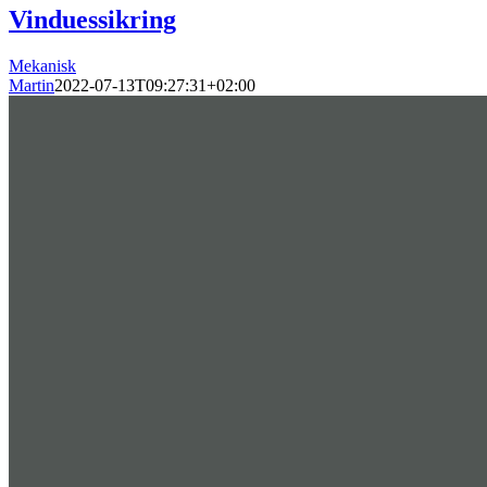
Vinduessikring
Mekanisk
Martin
2022-07-13T09:27:31+02:00