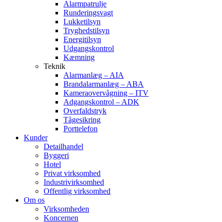
Alarmpatrulje
Runderingsvagt
Lukketilsyn
Tryghedstilsyn
Energitilsyn
Udgangskontrol
Kæmning
Teknik
Alarmanlæg – AIA
Brandalarmanlæg – ABA
Kameraovervågning – ITV
Adgangskontrol – ADK
Overfaldstryk
Tågesikring
Porttelefon
Kunder
Detailhandel
Byggeri
Hotel
Privat virksomhed
Industrivirksomhed
Offentlig virksomhed
Om os
Virksomheden
Koncernen