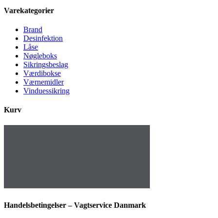
Varekategorier
Brand
Desinfektion
Låse
Nøgleboks
Sikringsbeslag
Værdibokse
Værnemidler
Vinduessikring
Kurv
Handelsbetingelser – Vagtservice Danmark