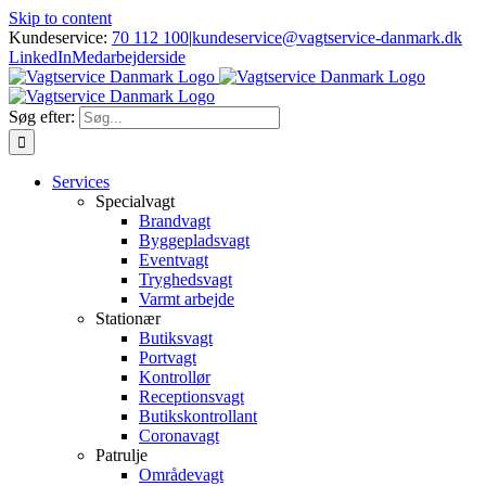
Skip to content
Kundeservice:
70 112 100
|
kundeservice@vagtservice-danmark.dk
LinkedIn
Medarbejderside
Søg efter:
Services
Specialvagt
Brandvagt
Byggepladsvagt
Eventvagt
Tryghedsvagt
Varmt arbejde
Stationær
Butiksvagt
Portvagt
Kontrollør
Receptionsvagt
Butikskontrollant
Coronavagt
Patrulje
Områdevagt