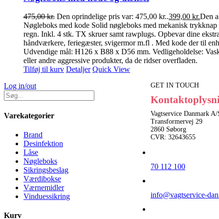
475,00
kr.
Den oprindelige pris var: 475,00 kr..
399,00
kr.
Den ak
Nøgleboks med kode Solid nøgleboks med mekanisk trykknap lås
regn. Inkl. 4 stk. TX skruer samt rawplugs. Opbevar dine ekstra
håndværkere, feriegæster, svigermor m.fl . Med kode der til e
Udvendige mål: H126 x B88 x D56 mm. Vedligeholdelse: Vaskes 
eller andre aggressive produkter, da de ridser overfladen.
Tilføj til kurv
Detaljer
Quick View
Log in/out
GET IN TOUCH
Kontaktoplysn
Vagtservice Danmark A/
Varekategorier
Transformervej 29
2860 Søborg
Brand
CVR: 32643655
Desinfektion
Låse
Nøgleboks
70 112 100
Sikringsbeslag
Værdibokse
Værnemidler
info@vagtservice-da
Vinduessikring
Kurv