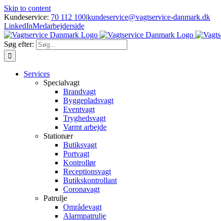
Skip to content
Kundeservice:
70 112 100
|
kundeservice@vagtservice-danmark.dk
LinkedIn
Medarbejderside
Søg efter:
Services
Specialvagt
Brandvagt
Byggepladsvagt
Eventvagt
Tryghedsvagt
Varmt arbejde
Stationær
Butiksvagt
Portvagt
Kontrollør
Receptionsvagt
Butikskontrollant
Coronavagt
Patrulje
Områdevagt
Alarmpatrulje