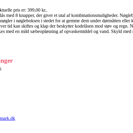
tuelle pris er: 399,00 kr..
 med 8 knapper, der giver et utal af kombinationsmuligheder. Nøglebo
nøgler i nøgleboksen i stedet for at gemme dem under dørmåtten eller kr
nhver tid kan skiftes og klap der beskytter kodelåsen mod støv og reg
med en mild sæbeopløsning af opvaskemiddel og vand. Skyld med rent 
inger
S
nmark.dk