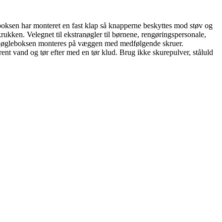
ksen har monteret en fast klap så knapperne beskyttes mod støv og
ukken. Velegnet til ekstranøgler til børnene, rengøringspersonale,
n. Nøgleboksen monteres på væggen med medfølgende skruer.
vand og tør efter med en tør klud. Brug ikke skurepulver, ståluld