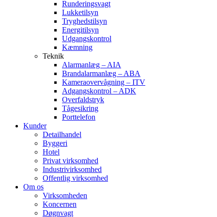
Runderingsvagt
Lukketilsyn
Tryghedstilsyn
Energitilsyn
Udgangskontrol
Kæmning
Teknik
Alarmanlæg – AIA
Brandalarmanlæg – ABA
Kameraovervågning – ITV
Adgangskontrol – ADK
Overfaldstryk
Tågesikring
Porttelefon
Kunder
Detailhandel
Byggeri
Hotel
Privat virksomhed
Industrivirksomhed
Offentlig virksomhed
Om os
Virksomheden
Koncernen
Døgnvagt