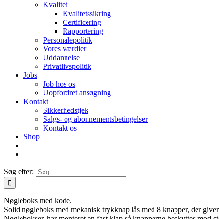
Kvalitet
Kvalitetssikring
Certificering
Rapportering
Personalepolitik
Vores værdier
Uddannelse
Privatlivspolitik
Jobs
Job hos os
Uopfordret ansøgning
Kontakt
Sikkerhedstjek
Salgs- og abonnementsbetingelser
Kontakt os
Shop
Søg efter:
Nøgleboks med kode.
Solid nøgleboks med mekanisk trykknap lås med 8 knapper, der giver 
Nøgleboksen har monteret en fast klap så knapperne beskyttes mod st