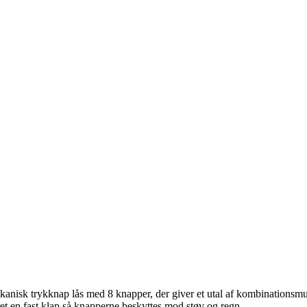
anisk trykknap lås med 8 knapper, der giver et utal af kombinationsmu
t en fast klap så knapperne beskyttes mod støv og regn.