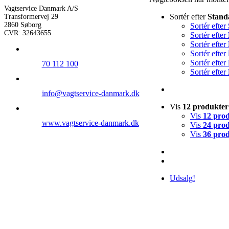
Vagtservice Danmark A/S
Sortér efter
Stand
Transformervej 29
2860 Søborg
Sortér efter
CVR: 32643655
Sortér efter
Sortér efter
Sortér efter
Sortér efter
70 112 100
Sortér efter
info@vagtservice-danmark.dk
Vis
12 produkter
Vis
12 pro
www.vagtservice-danmark.dk
Vis
24 pro
Vis
36 pro
Udsalg!