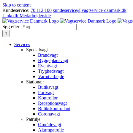
Skip to content
Kundeservice:
70 112 100
|
kundeservice@vagtservice-danmark.dk
LinkedIn
Medarbejderside
Søg efter:
Services
Specialvagt
Brandvagt
Byggepladsvagt
Eventvagt
Tryghedsvagt
Varmt arbejde
Stationær
Butiksvagt
Portvagt
Kontrollør
Receptionsvagt
Butikskontrollant
Coronavagt
Patrulje
Områdevagt
Alarmpatrulje