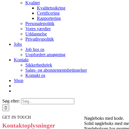
Kvalitet
Kvalitetssikring
Certificering
Rapportering
Personalepolitik
Vores værdier
Uddannelse
Privatlivspolitik
Jobs
Job hos os
Uopfordret ansøgning
Kontakt
Sikkerhedstjek
Salgs- og abonnementsbetingelser
Kontakt os
Shop
Søg efter:
GET IN TOUCH
Nøgleboks med kode.
Solid nøgleboks med mek
Kontaktoplysninger
Nøgleboksen har montere