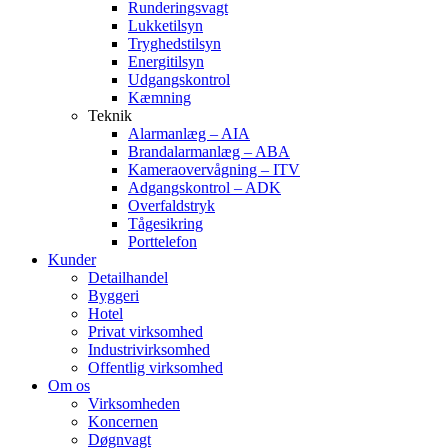
Runderingsvagt
Lukketilsyn
Tryghedstilsyn
Energitilsyn
Udgangskontrol
Kæmning
Teknik
Alarmanlæg – AIA
Brandalarmanlæg – ABA
Kameraovervågning – ITV
Adgangskontrol – ADK
Overfaldstryk
Tågesikring
Porttelefon
Kunder
Detailhandel
Byggeri
Hotel
Privat virksomhed
Industrivirksomhed
Offentlig virksomhed
Om os
Virksomheden
Koncernen
Døgnvagt