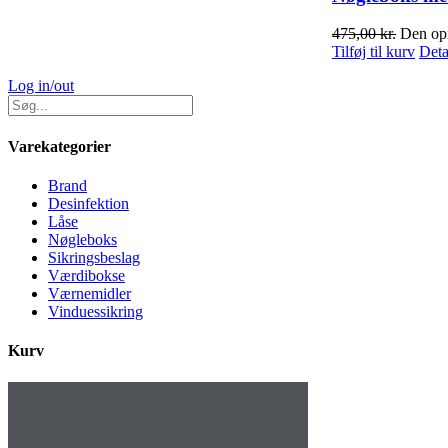
475,00
kr.
Den opr
Tilføj til kurv
Deta
Log in/out
Varekategorier
Brand
Desinfektion
Låse
Nøgleboks
Sikringsbeslag
Værdibokse
Værnemidler
Vinduessikring
Kurv