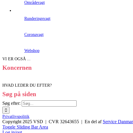
Områdevagt
Runderingsvagt
Coronavagt
Webshop
VI ER OGSÅ ...
Koncernen
HVAD LEDER DU EFTER?
Søg på siden
Søg efter:
Privatlivspolitik
Copyright 2025 VSD | CVR 32643655 | En del af
Service Danma
Toggle Sliding Bar Area
Log in/out