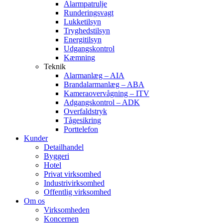
Alarmpatrulje
Runderingsvagt
Lukketilsyn
Tryghedstilsyn
Energitilsyn
Udgangskontrol
Kæmning
Teknik
Alarmanlæg – AIA
Brandalarmanlæg – ABA
Kameraovervågning – ITV
Adgangskontrol – ADK
Overfaldstryk
Tågesikring
Porttelefon
Kunder
Detailhandel
Byggeri
Hotel
Privat virksomhed
Industrivirksomhed
Offentlig virksomhed
Om os
Virksomheden
Koncernen