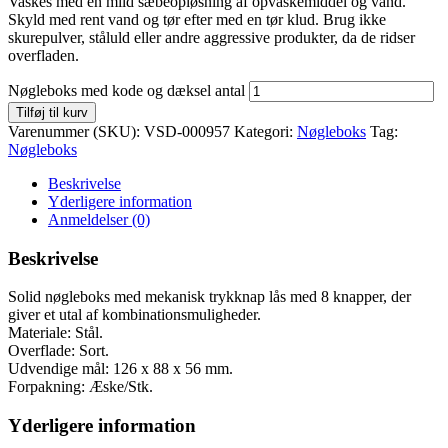
Vaskes med en mild sæbeopløsning af opvaskemiddel og vand.
Skyld med rent vand og tør efter med en tør klud. Brug ikke
skurepulver, ståluld eller andre aggressive produkter, da de ridser
overfladen.
Nøgleboks med kode og dæksel antal
Tilføj til kurv
Varenummer (SKU):
VSD-000957
Kategori:
Nøgleboks
Tag:
Nøgleboks
Beskrivelse
Yderligere information
Anmeldelser (0)
Beskrivelse
Solid nøgleboks med mekanisk trykknap lås med 8 knapper, der
giver et utal af kombinationsmuligheder.
Materiale: Stål.
Overflade: Sort.
Udvendige mål: 126 x 88 x 56 mm.
Forpakning: Æske/Stk.
Yderligere information