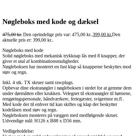
Nøgleboks med kode og dæksel
475,00
kr.
Den oprindelige pris var: 475,00 kr..
399,00
kr.
Den
aktuelle pris er: 399,00 kr..
Nøgleboks med kode
Solid nøgleboks med mekanisk trykknap lås med 8 knapper, der
giver et utal af kombinationsmuligheder.
Nøgleboksen har monteret en fast klap så knapperne beskyttes mod
støv og regn.
Inkl. 4 stk. TX skruer samt rawplugs.
Opbevar dine ekstranøgler i nøgleboksen i stedet for at gemme dem
under dørmåtten eller krukken. Velegnet til ekstranøgler til børnene,
rengøringspersonale, håndværkere, feriegæster, svigermor m.fl .
Med kode der til enhver tid kan skiftes og klap der beskytter
kodelåsen mod støv og regn.
Nøgleboksen monteres på væggen med medfølgende skruer.
Udvendige mål: H126 x B88 x D56 mm.
Vedligeholdelse: