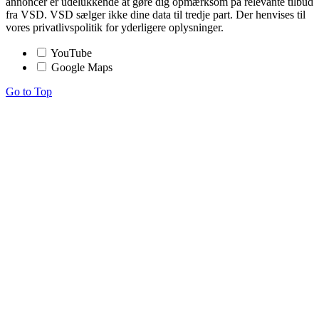
annoncer er udelukkende at gøre dig opmærksom på relevante tilbud
fra VSD. VSD sælger ikke dine data til tredje part. Der henvises til
vores privatlivspolitik for yderligere oplysninger.
YouTube
Google Maps
Go to Top