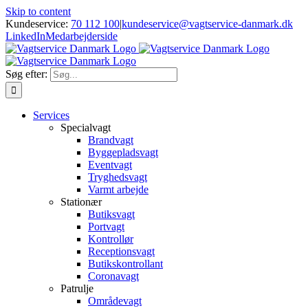
Skip to content
Kundeservice:
70 112 100
|
kundeservice@vagtservice-danmark.dk
LinkedIn
Medarbejderside
Søg efter:
Services
Specialvagt
Brandvagt
Byggepladsvagt
Eventvagt
Tryghedsvagt
Varmt arbejde
Stationær
Butiksvagt
Portvagt
Kontrollør
Receptionsvagt
Butikskontrollant
Coronavagt
Patrulje
Områdevagt