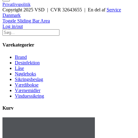
Privatlivspolitik
Copyright 2025 VSD | CVR 32643655 | En del af
Service
Danmark
Toggle Sliding Bar Area
Log in/out
Varekategorier
Brand
Desinfektion
Låse
Nøgleboks
Sikringsbeslag
Værdibokse
Værnemidler
Vinduessikring
Kurv