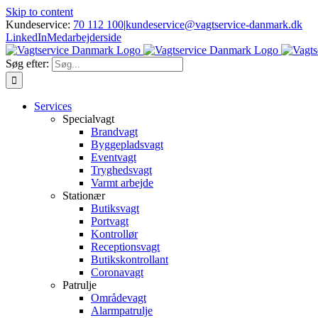
Skip to content
Kundeservice:
70 112 100
|
kundeservice@vagtservice-danmark.dk
LinkedIn
Medarbejderside
Søg efter:
Services
Specialvagt
Brandvagt
Byggepladsvagt
Eventvagt
Tryghedsvagt
Varmt arbejde
Stationær
Butiksvagt
Portvagt
Kontrollør
Receptionsvagt
Butikskontrollant
Coronavagt
Patrulje
Områdevagt
Alarmpatrulje