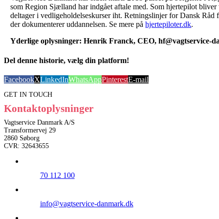
som Region Sjælland har indgået aftale med. Som hjertepilot bliver va
deltager i vedligeholdelseskurser iht. Retningslinjer for Dansk Råd
der dokumenterer uddannelsen. Se mere på
hjertepiloter.dk
.
Yderlige oplysninger: Henrik Franck, CEO, hf@vagtservice-
Del denne historie, vælg din platform!
Facebook
X
LinkedIn
WhatsApp
Pinterest
E-mail
GET IN TOUCH
Kontaktoplysninger
Vagtservice Danmark A/S
Transformervej 29
2860 Søborg
CVR: 32643655
70 112 100
info@vagtservice-danmark.dk