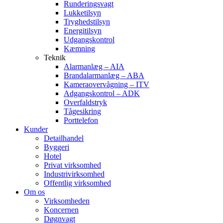
Runderingsvagt
Lukketilsyn
Tryghedstilsyn
Energitilsyn
Udgangskontrol
Kæmning
Teknik
Alarmanlæg – AIA
Brandalarmanlæg – ABA
Kameraovervågning – ITV
Adgangskontrol – ADK
Overfaldstryk
Tågesikring
Porttelefon
Kunder
Detailhandel
Byggeri
Hotel
Privat virksomhed
Industrivirksomhed
Offentlig virksomhed
Om os
Virksomheden
Koncernen
Døgnvagt