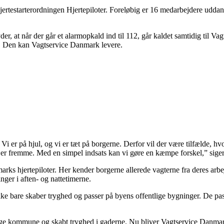
jertestarterordningen Hjertepiloter. Foreløbig er 16 medarbejdere uddann
r, at når der går et alarmopkald ind til 112, går kaldet samtidig til Vag
iv. Den kan Vagtservice Danmark levere.
 Vi er på hjul, og vi er tæt på borgerne. Derfor vil der være tilfælde,
n er fremme. Med en simpel indsats kan vi gøre en kæmpe forskel,” sig
arks hjertepiloter. Her kender borgerne allerede vagterne fra deres ar
inger i aften- og nattetimerne.
 bare skaber tryghed og passer på byens offentlige bygninger. De passe
e kommune og skabt tryghed i gaderne. Nu bliver Vagtservice Danmark e