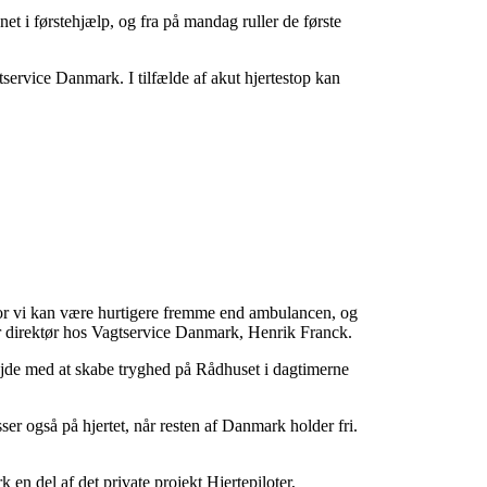
et i førstehjælp, og fra på mandag ruller de første
tservice Danmark. I tilfælde af akut hjertestop kan
 hvor vi kan være hurtigere fremme end ambulancen, og
er direktør hos Vagtservice Danmark, Henrik Franck.
bejde med at skabe tryghed på Rådhuset i dagtimerne
r også på hjertet, når resten af Danmark holder fri.
n del af det private projekt Hjertepiloter,