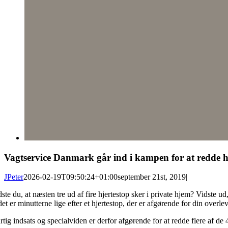
Vagtservice Danmark går ind i kampen for at redde hj
JPeter
2026-02-19T09:50:24+01:00
september 21st, 2019
|
ste du, at næsten tre ud af fire hjertestop sker i private hjem? Vidste 
det er minutterne lige efter et hjertestop, der er afgørende for din overle
tig indsats og specialviden er derfor afgørende for at redde flere af de 