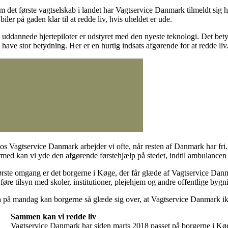
m det første vagtselskab i landet har Vagtservice Danmark tilmeldt sig h
 biler på gaden klar til at redde liv, hvis uheldet er ude.
uddannede hjertepiloter er udstyret med den nyeste teknologi. Det betyde
t have stor betydning. Her er en hurtig indsats afgørende for at redde l
os Vagtservice Danmark arbejder vi ofte, når resten af Danmark har fri.
rmed kan vi yde den afgørende førstehjælp på stedet, indtil ambulance
første omgang er det borgerne i Køge, der får glæde af Vagtservice Danm
føre tilsyn med skoler, institutioner, plejehjem og andre offentlige bygn
a på mandag kan borgerne så glæde sig over, at Vagtservice Danmark ikke
Sammen kan vi redde liv
Vagtservice Danmark har siden marts 2018 passet på borgerne i Køg