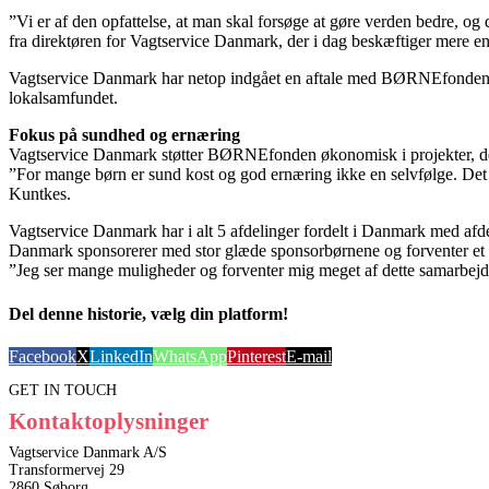
”Vi er af den opfattelse, at man skal forsøge at gøre verden bedre, og
fra direktøren for Vagtservice Danmark, der i dag beskæftiger mere en
Vagtservice Danmark har netop indgået en aftale med BØRNEfonden, der
lokalsamfundet.
Fokus på sundhed og ernæring
Vagtservice Danmark støtter BØRNEfonden økonomisk i projekter, de
”For mange børn er sund kost og god ernæring ikke en selvfølge. Det 
Kuntkes.
Vagtservice Danmark har i alt 5 afdelinger fordelt i Danmark med af
Danmark sponsorerer med stor glæde sponsorbørnene og forventer et st
”Jeg ser mange muligheder og forventer mig meget af dette samarbejd
Del denne historie, vælg din platform!
Facebook
X
LinkedIn
WhatsApp
Pinterest
E-mail
GET IN TOUCH
Kontaktoplysninger
Vagtservice Danmark A/S
Transformervej 29
2860 Søborg