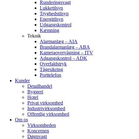
Runderingsvagt
Lukketilsyn
Tryghedstilsyn
Energitilsyn
Udgangskontrol
Kæmning
Teknik
Alarmanlæg – AIA
Brandalarmanlæg – ABA
Kameraovervågning – ITV
Adgangskontrol – ADK
Overfaldstryk
Tågesikring
Porttelefon
Kunder
Detailhandel
Byggeri
Hotel
Privat virksomhed
Industrivirksomhed
Offentlig virksomhed
Om os
Virksomheden
Koncernen
Døgnvagt