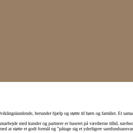
dviklingslandende, herunder hjælp og støtte til børn og familier. Et 
amarbejde med kunder og partnere er baseret på værdierne tillid, nærhed
 med at støtte et godt formål og ”påtage sig et yderligere samfundsansv