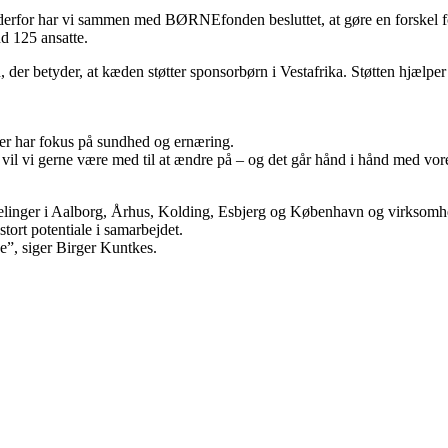
 derfor har vi sammen med BØRNEfonden besluttet, at gøre en forskel for
d 125 ansatte.
 betyder, at kæden støtter sponsorbørn i Vestafrika. Støtten hjælper 
r har fokus på sundhed og ernæring.
vil vi gerne være med til at ændre på – og det går hånd i hånd med vor
delinger i Aalborg, Århus, Kolding, Esbjerg og København og virksomh
ort potentiale i samarbejdet.
e”, siger Birger Kuntkes.