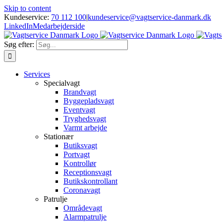
Skip to content
Kundeservice:
70 112 100
|
kundeservice@vagtservice-danmark.dk
LinkedIn
Medarbejderside
Søg efter:
Services
Specialvagt
Brandvagt
Byggepladsvagt
Eventvagt
Tryghedsvagt
Varmt arbejde
Stationær
Butiksvagt
Portvagt
Kontrollør
Receptionsvagt
Butikskontrollant
Coronavagt
Patrulje
Områdevagt
Alarmpatrulje