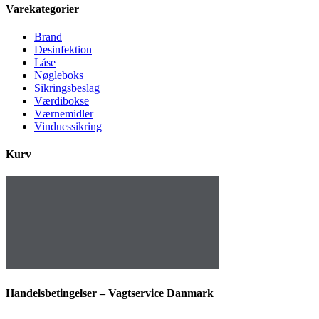
Varekategorier
Brand
Desinfektion
Låse
Nøgleboks
Sikringsbeslag
Værdibokse
Værnemidler
Vinduessikring
Kurv
Handelsbetingelser – Vagtservice Danmark