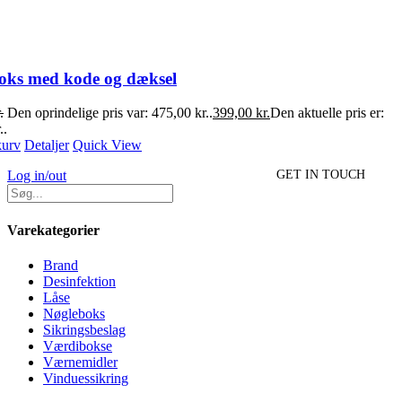
oks med kode og dæksel
.
Den oprindelige pris var: 475,00 kr..
399,00
kr.
Den aktuelle pris er:
..
 kurv
Detaljer
Quick View
Log in/out
GET IN TOUCH
Varekategorier
Brand
Desinfektion
Låse
Nøgleboks
Sikringsbeslag
Værdibokse
Værnemidler
Vinduessikring