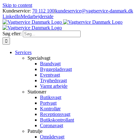
Skip to content
Kundeservice:
70 112 100
|
kundeservice@vagtservice-danmark.dk
LinkedIn
Medarbejderside
Søg efter:
Services
Specialvagt
Brandvagt
Byggepladsvagt
Eventvagt
Tryghedsvagt
Varmt arbejde
Stationær
Butiksvagt
Portvagt
Kontrollør
Receptionsvagt
Butikskontrollant
Coronavagt
Patrulje
Områdevagt