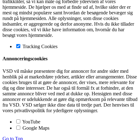
trafikkilder, så vi kan måle og forbedre ydeevnen af vores
hjemmeside. De hjælper os med at finde ud af, hvilke sider der er
mest og mindst populære samt hvordan de besøgende bevæger sig
rundt på hjemmesiden. Alle oplysninger, som disse cookies
indsamler, er aggregerede og derfor anonyme. Hvis du ikke tillader
disse cookies, vil vi ikke have information om, hvornår du har
besøgt vores hjemmeside.
Tracking Cookies
Annonceringscookies
VSD vil måske præsentere dig for annoncer for andre sider med
henblik på at markedsføre ydelser, artikler eller arrangementer. Disse
cookies bruges til at gøre de annoncer, der vises, mere relevante for
dig og dine interesser. De har også til formål fx at forhindre, at den
samme annonce bliver ved med at dukke op. Hensigten med disse
annoncer er udelukkende at gøre dig opmærksom på relevante tilbud
fra VSD. VSD sælger ikke dine data til tredje part. Der henvises til
vores privatlivspolitik for yderligere oplysninger.
YouTube
Google Maps
Go to Top