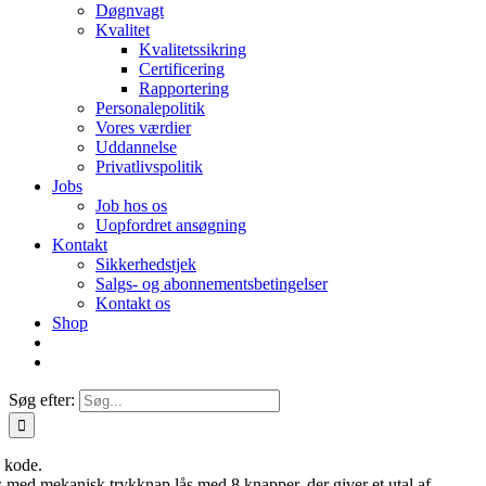
Døgnvagt
Kvalitet
Kvalitetssikring
Certificering
Rapportering
Personalepolitik
Vores værdier
Uddannelse
Privatlivspolitik
Jobs
Job hos os
Uopfordret ansøgning
Kontakt
Sikkerhedstjek
Salgs- og abonnementsbetingelser
Kontakt os
Shop
Søg efter:
 kode.
 med mekanisk trykknap lås med 8 knapper, der giver et utal af