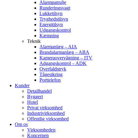
Alarmpatrulje
Runderingsvagt
Lukketilsyn
Tryghedstilsyn
Energitilsyn
Udgangskontrol
Kæmning
Teknik
Alarmanlæg – AIA
Brandalarmanlæg – ABA
Kameraovervågning – ITV
Adgangskontrol – ADK
Overfaldstryk
Tågesikring
Porttelefon
Kunder
Detailhandel
Byggeri
Hotel
Privat virksomhed
Industrivirksomhed
Offentlig virksomhed
Om os
Virksomheden
Koncernen