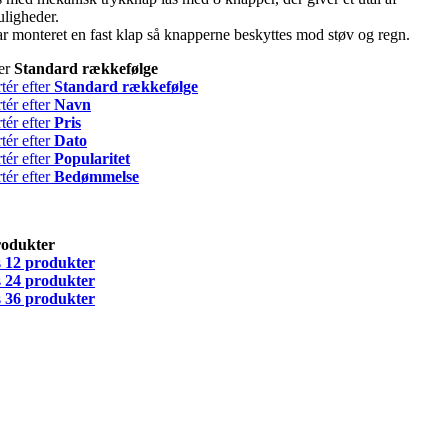
ligheder.
 monteret en fast klap så knapperne beskyttes mod støv og regn.
ter
Standard rækkefølge
tér efter
Standard rækkefølge
tér efter
Navn
tér efter
Pris
tér efter
Dato
tér efter
Popularitet
tér efter
Bedømmelse
rodukter
s
12 produkter
s
24 produkter
s
36 produkter