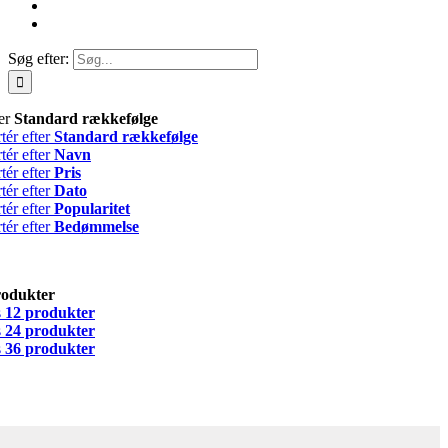
Søg efter:
ter
Standard rækkefølge
tér efter
Standard rækkefølge
tér efter
Navn
tér efter
Pris
tér efter
Dato
tér efter
Popularitet
tér efter
Bedømmelse
rodukter
s
12 produkter
s
24 produkter
s
36 produkter