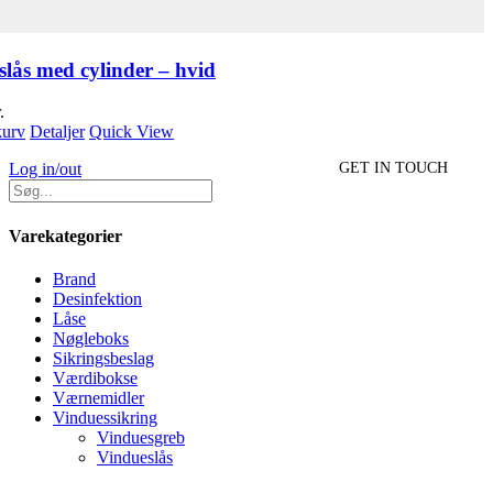
lås med cylinder – hvid
.
 kurv
Detaljer
Quick View
Log in/out
GET IN TOUCH
Varekategorier
Brand
Desinfektion
Låse
Nøgleboks
Sikringsbeslag
Værdibokse
Værnemidler
Vinduessikring
Vinduesgreb
Vindueslås