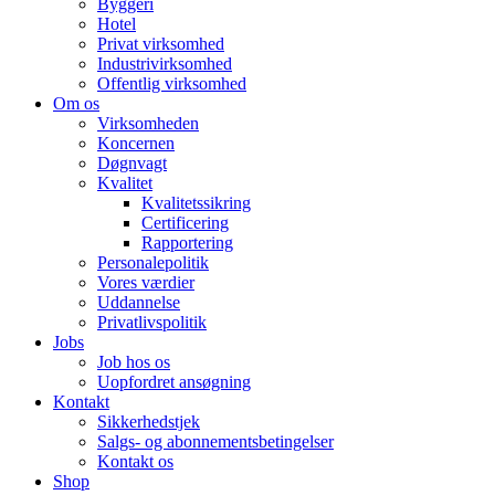
Byggeri
Hotel
Privat virksomhed
Industrivirksomhed
Offentlig virksomhed
Om os
Virksomheden
Koncernen
Døgnvagt
Kvalitet
Kvalitetssikring
Certificering
Rapportering
Personalepolitik
Vores værdier
Uddannelse
Privatlivspolitik
Jobs
Job hos os
Uopfordret ansøgning
Kontakt
Sikkerhedstjek
Salgs- og abonnementsbetingelser
Kontakt os
Shop