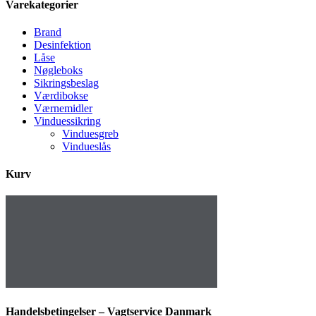
Varekategorier
Brand
Desinfektion
Låse
Nøgleboks
Sikringsbeslag
Værdibokse
Værnemidler
Vinduessikring
Vinduesgreb
Vindueslås
Kurv
Handelsbetingelser – Vagtservice Danmark