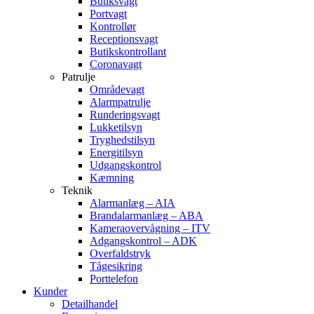
Butiksvagt
Portvagt
Kontrollør
Receptionsvagt
Butikskontrollant
Coronavagt
Patrulje
Områdevagt
Alarmpatrulje
Runderingsvagt
Lukketilsyn
Tryghedstilsyn
Energitilsyn
Udgangskontrol
Kæmning
Teknik
Alarmanlæg – AIA
Brandalarmanlæg – ABA
Kameraovervågning – ITV
Adgangskontrol – ADK
Overfaldstryk
Tågesikring
Porttelefon
Kunder
Detailhandel