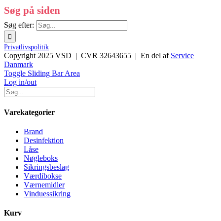
Søg på siden
Søg efter:
Privatlivspolitik
Copyright 2025 VSD | CVR 32643655 | En del af
Service
Danmark
Toggle Sliding Bar Area
Log in/out
Varekategorier
Brand
Desinfektion
Låse
Nøgleboks
Sikringsbeslag
Værdibokse
Værnemidler
Vinduessikring
Kurv