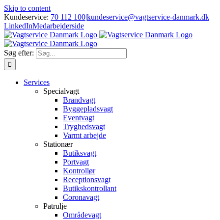
Skip to content
Kundeservice:
70 112 100
|
kundeservice@vagtservice-danmark.dk
LinkedIn
Medarbejderside
Søg efter:
Services
Specialvagt
Brandvagt
Byggepladsvagt
Eventvagt
Tryghedsvagt
Varmt arbejde
Stationær
Butiksvagt
Portvagt
Kontrollør
Receptionsvagt
Butikskontrollant
Coronavagt
Patrulje
Områdevagt