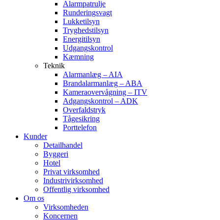
Alarmpatrulje
Runderingsvagt
Lukketilsyn
Tryghedstilsyn
Energitilsyn
Udgangskontrol
Kæmning
Teknik
Alarmanlæg – AIA
Brandalarmanlæg – ABA
Kameraovervågning – ITV
Adgangskontrol – ADK
Overfaldstryk
Tågesikring
Porttelefon
Kunder
Detailhandel
Byggeri
Hotel
Privat virksomhed
Industrivirksomhed
Offentlig virksomhed
Om os
Virksomheden
Koncernen