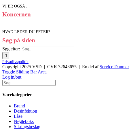
VI ER OGSÅ ...
Koncernen
HVAD LEDER DU EFTER?
Søg på siden
Søg efter:
Privatlivspolitik
Copyright 2025 VSD | CVR 32643655 | En del af
Service Danma
Toggle Sliding Bar Area
Log in/out
Varekategorier
Brand
Desinfektion
Låse
Nøgleboks
Sikringsbeslag