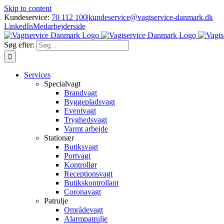
Skip to content
Kundeservice:
70 112 100
|
kundeservice@vagtservice-danmark.dk
LinkedIn
Medarbejderside
Søg efter:
Services
Specialvagt
Brandvagt
Byggepladsvagt
Eventvagt
Tryghedsvagt
Varmt arbejde
Stationær
Butiksvagt
Portvagt
Kontrollør
Receptionsvagt
Butikskontrollant
Coronavagt
Patrulje
Områdevagt
Alarmpatrulje