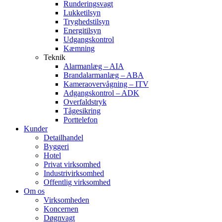
Runderingsvagt
Lukketilsyn
Tryghedstilsyn
Energitilsyn
Udgangskontrol
Kæmning
Teknik
Alarmanlæg – AIA
Brandalarmanlæg – ABA
Kameraovervågning – ITV
Adgangskontrol – ADK
Overfaldstryk
Tågesikring
Porttelefon
Kunder
Detailhandel
Byggeri
Hotel
Privat virksomhed
Industrivirksomhed
Offentlig virksomhed
Om os
Virksomheden
Koncernen
Døgnvagt