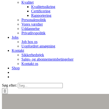
Kvalitet
Kvalitetssikring
Certificering
Rapportering
Personalepolitik
Vores værdier
Uddannelse
Privatlivspolitik
Jobs
Job hos os
Uopfordret ansøgning
Kontakt
Sikkerhedstjek
Salgs- og abonnementsbetingelser
Kontakt os
Shop
Søg efter: