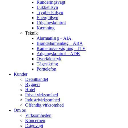
Runderingsvagt
Lukketilsyn
Tryghedstilsyn
Energitilsyn
Udgangskontrol
Kæmning
Teknik
Alarmanlæg – AIA
Brandalarmanlæg – ABA
Kameraovervågning – ITV
Adgangskontrol – ADK
Overfaldstryk
Tågesikring
Porttelefon
Kunder
Detailhandel
Byggeri
Hotel
Privat virksomhed
Industrivirksomhed
Offentlig virksomhed
Om os
Virksomheden
Koncernen
Døgnvagt