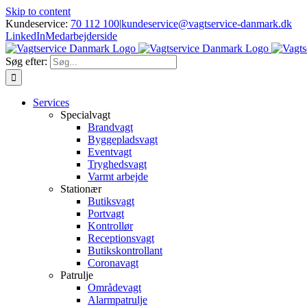
Skip to content
Kundeservice:
70 112 100
|
kundeservice@vagtservice-danmark.dk
LinkedIn
Medarbejderside
Søg efter:
Services
Specialvagt
Brandvagt
Byggepladsvagt
Eventvagt
Tryghedsvagt
Varmt arbejde
Stationær
Butiksvagt
Portvagt
Kontrollør
Receptionsvagt
Butikskontrollant
Coronavagt
Patrulje
Områdevagt
Alarmpatrulje