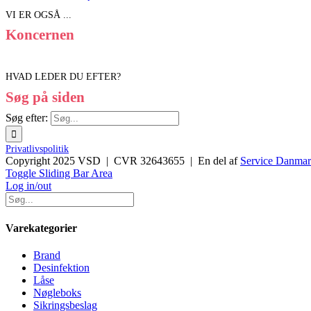
VI ER OGSÅ ...
Koncernen
HVAD LEDER DU EFTER?
Søg på siden
Søg efter:
Privatlivspolitik
Copyright 2025 VSD | CVR 32643655 | En del af
Service Danma
Toggle Sliding Bar Area
Log in/out
Varekategorier
Brand
Desinfektion
Låse
Nøgleboks
Sikringsbeslag