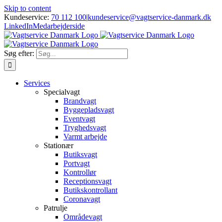
Skip to content
Kundeservice:
70 112 100
|
kundeservice@vagtservice-danmark.dk
LinkedIn
Medarbejderside
Søg efter:
Services
Specialvagt
Brandvagt
Byggepladsvagt
Eventvagt
Tryghedsvagt
Varmt arbejde
Stationær
Butiksvagt
Portvagt
Kontrollør
Receptionsvagt
Butikskontrollant
Coronavagt
Patrulje
Områdevagt