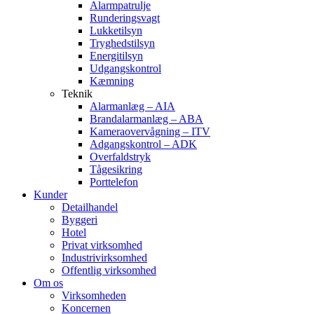
Alarmpatrulje
Runderingsvagt
Lukketilsyn
Tryghedstilsyn
Energitilsyn
Udgangskontrol
Kæmning
Teknik
Alarmanlæg – AIA
Brandalarmanlæg – ABA
Kameraovervågning – ITV
Adgangskontrol – ADK
Overfaldstryk
Tågesikring
Porttelefon
Kunder
Detailhandel
Byggeri
Hotel
Privat virksomhed
Industrivirksomhed
Offentlig virksomhed
Om os
Virksomheden
Koncernen