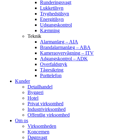
Runderingsvagt
Lukketilsyn
Tryghedstilsyn
Energitilsyn
Udgangskontrol
Kæmning
Teknik
Alarmanlæg – AIA
Brandalarmanlæg – ABA
Kameraovervågning – ITV
Adgangskontrol – ADK
Overfaldstryk
Tågesikring
Porttelefon
Kunder
Detailhandel
Byggeri
Hotel
Privat virksomhed
Industrivirksomhed
Offentlig virksomhed
Om os
Virksomheden
Koncernen
Døgnvagt