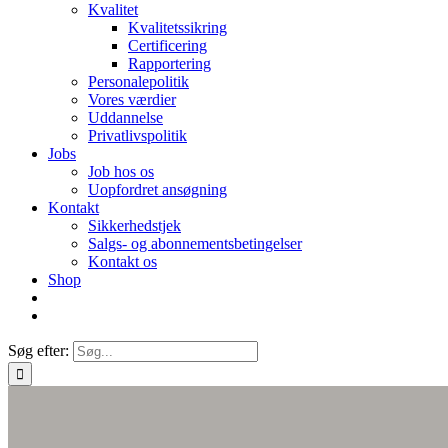
Kvalitet
Kvalitetssikring
Certificering
Rapportering
Personalepolitik
Vores værdier
Uddannelse
Privatlivspolitik
Jobs
Job hos os
Uopfordret ansøgning
Kontakt
Sikkerhedstjek
Salgs- og abonnementsbetingelser
Kontakt os
Shop
Søg efter: