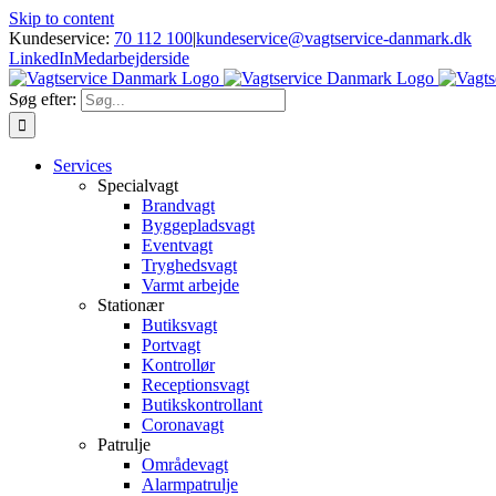
Skip to content
Kundeservice:
70 112 100
|
kundeservice@vagtservice-danmark.dk
LinkedIn
Medarbejderside
Søg efter:
Services
Specialvagt
Brandvagt
Byggepladsvagt
Eventvagt
Tryghedsvagt
Varmt arbejde
Stationær
Butiksvagt
Portvagt
Kontrollør
Receptionsvagt
Butikskontrollant
Coronavagt
Patrulje
Områdevagt
Alarmpatrulje