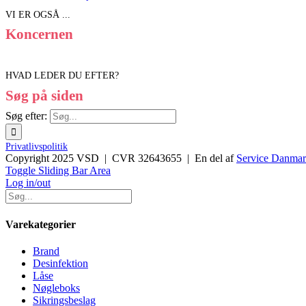
VI ER OGSÅ ...
Koncernen
HVAD LEDER DU EFTER?
Søg på siden
Søg efter:
Privatlivspolitik
Copyright 2025 VSD | CVR 32643655 | En del af
Service Danma
Toggle Sliding Bar Area
Log in/out
Varekategorier
Brand
Desinfektion
Låse
Nøgleboks
Sikringsbeslag