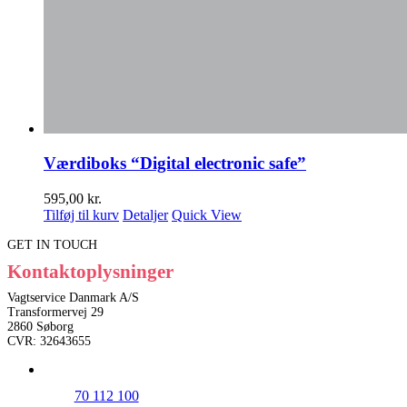
Værdiboks “Digital electronic safe”
595,00
kr.
Tilføj til kurv
Detaljer
Quick View
GET IN TOUCH
Kontaktoplysninger
Vagtservice Danmark A/S
Transformervej 29
2860 Søborg
CVR: 32643655
70 112 100