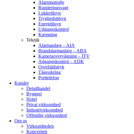
Alarmpatrulje
Runderingsvagt
Lukketilsyn
Tryghedstilsyn
Energitilsyn
Udgangskontrol
Kæmning
Teknik
Alarmanlæg – AIA
Brandalarmanlæg – ABA
Kameraovervågning – ITV
Adgangskontrol – ADK
Overfaldstryk
Tågesikring
Porttelefon
Kunder
Detailhandel
Byggeri
Hotel
Privat virksomhed
Industrivirksomhed
Offentlig virksomhed
Om os
Virksomheden
Koncernen