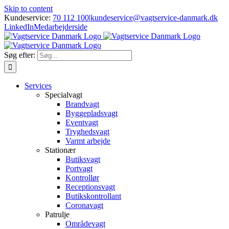
Skip to content
Kundeservice:
70 112 100
|
kundeservice@vagtservice-danmark.dk
LinkedIn
Medarbejderside
Søg efter:
Services
Specialvagt
Brandvagt
Byggepladsvagt
Eventvagt
Tryghedsvagt
Varmt arbejde
Stationær
Butiksvagt
Portvagt
Kontrollør
Receptionsvagt
Butikskontrollant
Coronavagt
Patrulje
Områdevagt