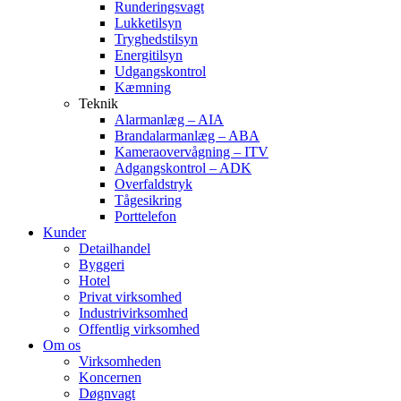
Runderingsvagt
Lukketilsyn
Tryghedstilsyn
Energitilsyn
Udgangskontrol
Kæmning
Teknik
Alarmanlæg – AIA
Brandalarmanlæg – ABA
Kameraovervågning – ITV
Adgangskontrol – ADK
Overfaldstryk
Tågesikring
Porttelefon
Kunder
Detailhandel
Byggeri
Hotel
Privat virksomhed
Industrivirksomhed
Offentlig virksomhed
Om os
Virksomheden
Koncernen
Døgnvagt