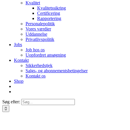
Kvalitet
Kvalitetssikring
Certificering
Rapportering
Personalepolitik
Vores værdier
Uddannelse
Privatlivspolitik
Jobs
Job hos os
Uopfordret ansøgning
Kontakt
Sikkerhedstjek
Salgs- og abonnementsbetingelser
Kontakt os
Shop
Søg efter: