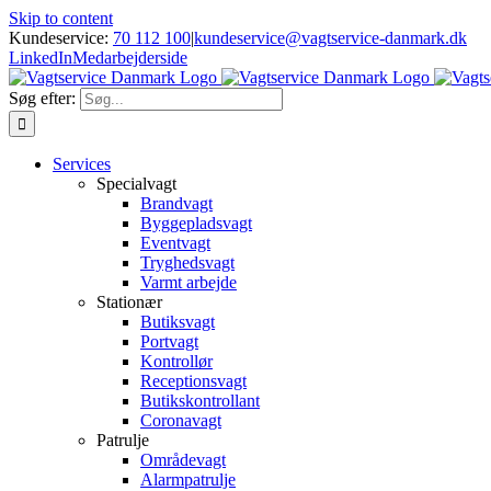
Skip to content
Kundeservice:
70 112 100
|
kundeservice@vagtservice-danmark.dk
LinkedIn
Medarbejderside
Søg efter:
Services
Specialvagt
Brandvagt
Byggepladsvagt
Eventvagt
Tryghedsvagt
Varmt arbejde
Stationær
Butiksvagt
Portvagt
Kontrollør
Receptionsvagt
Butikskontrollant
Coronavagt
Patrulje
Områdevagt
Alarmpatrulje