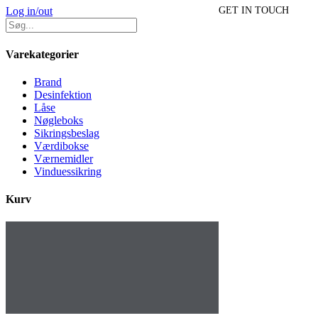
Log in/out
GET IN TOUCH
Varekategorier
Brand
Desinfektion
Låse
Nøgleboks
Sikringsbeslag
Værdibokse
Værnemidler
Vinduessikring
Kurv