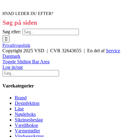
HVAD LEDER DU EFTER?
Søg på siden
Søg efter:
Privatlivspolitik
Copyright 2025 VSD | CVR 32643655 | En del af
Service
Danmark
Toggle Sliding Bar Area
Log in/out
Varekategorier
Brand
Desinfektion
Låse
Nøgleboks
Sikringsbeslag
Værdibokse
Værnemidler
Vinduessikring