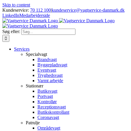
Skip to content
Kundeservice:
70 112 100
|
kundeservice@vagtservice-danmark.dk
LinkedIn
Medarbejderside
Søg efter:
Services
Specialvagt
Brandvagt
Byggepladsvagt
Eventvagt
Tryghedsvagt
Varmt arbejde
Stationær
Butiksvagt
Portvagt
Kontrollør
Receptionsvagt
Butikskontrollant
Coronavagt
Patrulje
Områdevagt