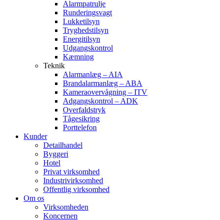
Alarmpatrulje
Runderingsvagt
Lukketilsyn
Tryghedstilsyn
Energitilsyn
Udgangskontrol
Kæmning
Teknik
Alarmanlæg – AIA
Brandalarmanlæg – ABA
Kameraovervågning – ITV
Adgangskontrol – ADK
Overfaldstryk
Tågesikring
Porttelefon
Kunder
Detailhandel
Byggeri
Hotel
Privat virksomhed
Industrivirksomhed
Offentlig virksomhed
Om os
Virksomheden
Koncernen