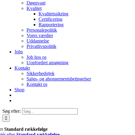
Døgnvagt
Kvalitet
Kvalitetssikring
Certificering
Rapportering
Personalepolitik
Vores værdier
Uddannelse
Privatlivspolitik
Jobs
Job hos os
Uopfordret ansøgning
Kontakt
Sikkerhedstjek
Salgs- og abonnementsbetingelser
Kontakt os
Shop
Søg efter:
ter
Standard rækkefølge
tér efter
Standard rækkefølge