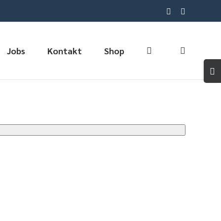
LinkedIn
Medarbejde
Jobs
Kontakt
Shop
Togg
Slidin
Bar
Area