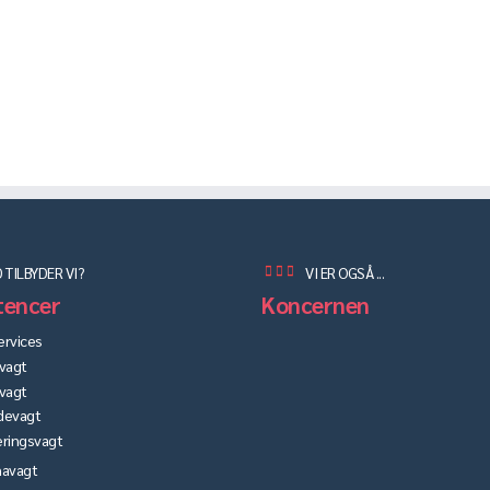
 TILBYDER VI?
VI ER OGSÅ ...
encer
Koncernen
ervices
vagt
vagt
devagt
ringsvagt
avagt