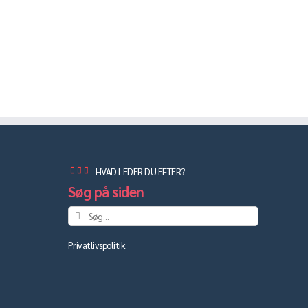
HVAD LEDER DU EFTER?
Søg på siden
Søg
efter:
Privatlivspolitik