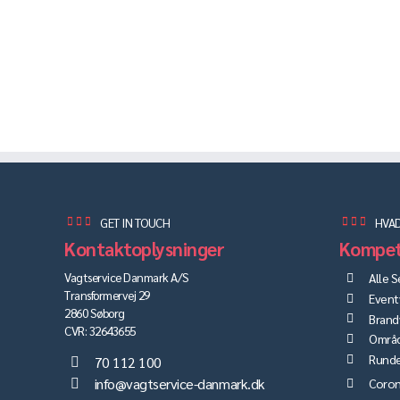
GET IN TOUCH
HVAD
Kontaktoplysninger
Kompet
Vagtservice Danmark A/S
Alle S
Transformervej 29
Event
2860 Søborg
Brand
CVR: 32643655
Områ
Runde
70 112 100
info@vagtservice-danmark.dk
Coron