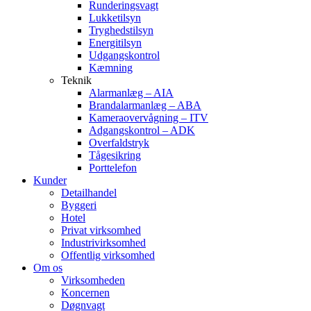
Runderingsvagt
Lukketilsyn
Tryghedstilsyn
Energitilsyn
Udgangskontrol
Kæmning
Teknik
Alarmanlæg – AIA
Brandalarmanlæg – ABA
Kameraovervågning – ITV
Adgangskontrol – ADK
Overfaldstryk
Tågesikring
Porttelefon
Kunder
Detailhandel
Byggeri
Hotel
Privat virksomhed
Industrivirksomhed
Offentlig virksomhed
Om os
Virksomheden
Koncernen
Døgnvagt