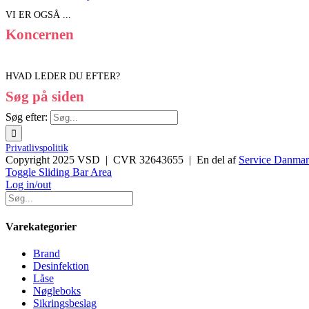
VI ER OGSÅ ...
Koncernen
HVAD LEDER DU EFTER?
Søg på siden
Søg efter:
Privatlivspolitik
Copyright 2025 VSD | CVR 32643655 | En del af
Service Danma
Toggle Sliding Bar Area
Log in/out
Varekategorier
Brand
Desinfektion
Låse
Nøgleboks
Sikringsbeslag