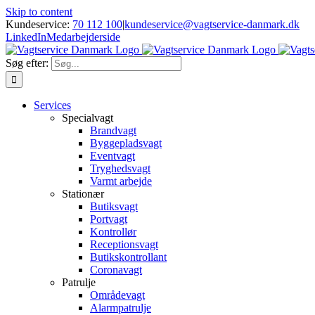
Skip to content
Kundeservice:
70 112 100
|
kundeservice@vagtservice-danmark.dk
LinkedIn
Medarbejderside
Søg efter:
Services
Specialvagt
Brandvagt
Byggepladsvagt
Eventvagt
Tryghedsvagt
Varmt arbejde
Stationær
Butiksvagt
Portvagt
Kontrollør
Receptionsvagt
Butikskontrollant
Coronavagt
Patrulje
Områdevagt
Alarmpatrulje