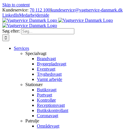
Skip to content
Kundeservice:
70 112 100
|
kundeservice@vagtservice-danmark.dk
LinkedIn
Medarbejderside
Søg efter:
Services
Specialvagt
Brandvagt
Byggepladsvagt
Eventvagt
Tryghedsvagt
Varmt arbejde
Stationær
Butiksvagt
Portvagt
Kontrollør
Receptionsvagt
Butikskontrollant
Coronavagt
Patrulje
Områdevagt