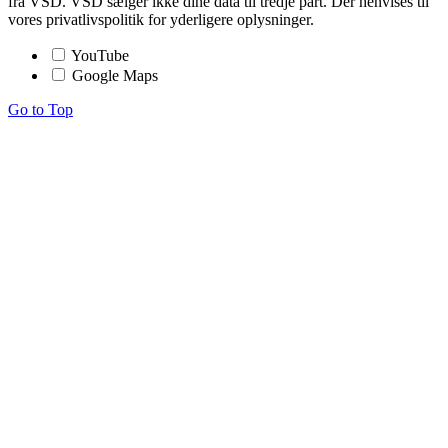
fra VSD. VSD sælger ikke dine data til tredje part. Der henvises til
vores privatlivspolitik for yderligere oplysninger.
YouTube
Google Maps
Go to Top