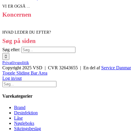
VI ER OGSÅ ...
Koncernen
HVAD LEDER DU EFTER?
Søg på siden
Søg efter:
Privatlivspolitik
Copyright 2025 VSD | CVR 32643655 | En del af
Service Danma
Toggle Sliding Bar Area
Log in/out
Varekategorier
Brand
Desinfektion
Låse
Nøgleboks
Sikringsbeslag