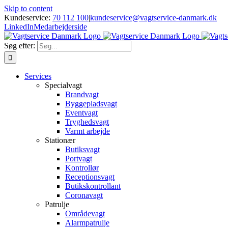
Skip to content
Kundeservice:
70 112 100
|
kundeservice@vagtservice-danmark.dk
LinkedIn
Medarbejderside
Søg efter:
Services
Specialvagt
Brandvagt
Byggepladsvagt
Eventvagt
Tryghedsvagt
Varmt arbejde
Stationær
Butiksvagt
Portvagt
Kontrollør
Receptionsvagt
Butikskontrollant
Coronavagt
Patrulje
Områdevagt
Alarmpatrulje