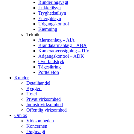
Runderingsvagt
Lukketilsyn
Tryghedstilsyn
Energitilsyn
Udgangskontrol
Kæmning
Teknik
Alarmanlæg – AIA
Brandalarmanlæg – ABA
Kameraovervågning – ITV
Adgangskontrol – ADK
Overfaldstryk
Tågesikring
Porttelefon
Kunder
Detailhandel
Byggeri
Hotel
Privat virksomhed
Industrivirksomhed
Offentlig virksomhed
Om os
Virksomheden
Koncernen
Døgnvagt