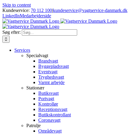
Skip to content
Kundeservice:
70 112 100
|
kundeservice@vagtservice-danmark.dk
LinkedIn
Medarbejderside
Søg efter:
Services
Specialvagt
Brandvagt
Byggepladsvagt
Eventvagt
Tryghedsvagt
Varmt arbejde
Stationær
Butiksvagt
Portvagt
Kontrollør
Receptionsvagt
Butikskontrollant
Coronavagt
Patrulje
Områdevagt