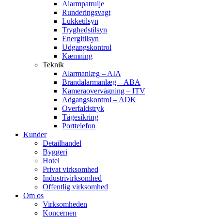
Alarmpatrulje
Runderingsvagt
Lukketilsyn
Tryghedstilsyn
Energitilsyn
Udgangskontrol
Kæmning
Teknik
Alarmanlæg – AIA
Brandalarmanlæg – ABA
Kameraovervågning – ITV
Adgangskontrol – ADK
Overfaldstryk
Tågesikring
Porttelefon
Kunder
Detailhandel
Byggeri
Hotel
Privat virksomhed
Industrivirksomhed
Offentlig virksomhed
Om os
Virksomheden
Koncernen