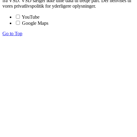
fra VSD. VSD sælger ikke dine data til tredje part. Der henvises til
vores privatlivspolitik for yderligere oplysninger.
YouTube
Google Maps
Go to Top