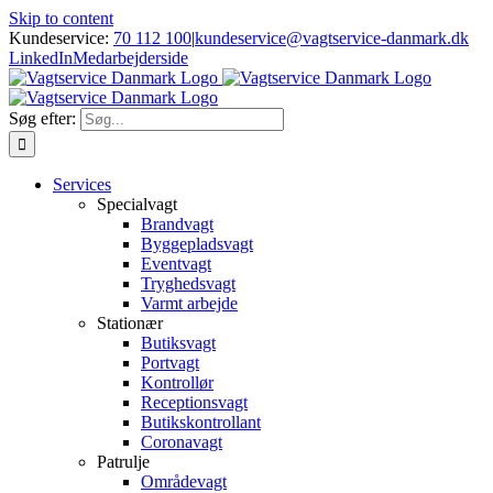
Skip to content
Kundeservice:
70 112 100
|
kundeservice@vagtservice-danmark.dk
LinkedIn
Medarbejderside
Søg efter:
Services
Specialvagt
Brandvagt
Byggepladsvagt
Eventvagt
Tryghedsvagt
Varmt arbejde
Stationær
Butiksvagt
Portvagt
Kontrollør
Receptionsvagt
Butikskontrollant
Coronavagt
Patrulje
Områdevagt