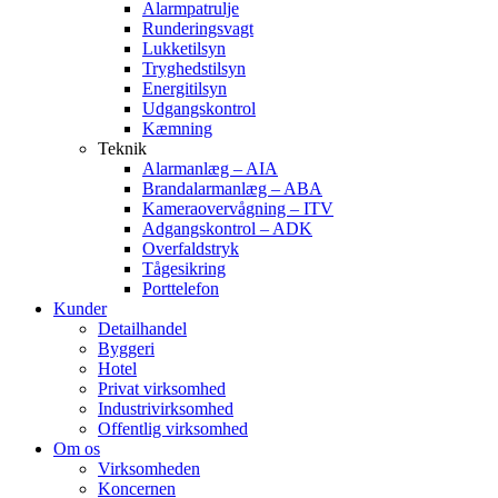
Alarmpatrulje
Runderingsvagt
Lukketilsyn
Tryghedstilsyn
Energitilsyn
Udgangskontrol
Kæmning
Teknik
Alarmanlæg – AIA
Brandalarmanlæg – ABA
Kameraovervågning – ITV
Adgangskontrol – ADK
Overfaldstryk
Tågesikring
Porttelefon
Kunder
Detailhandel
Byggeri
Hotel
Privat virksomhed
Industrivirksomhed
Offentlig virksomhed
Om os
Virksomheden
Koncernen