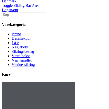
Danmark
Toggle Sliding Bar Area
Log in/out
Varekategorier
Brand
Desinfektion
Låse
Nøgleboks
Sikringsbeslag
Værdibokse
Værnemidler
Vinduessikring
Kurv