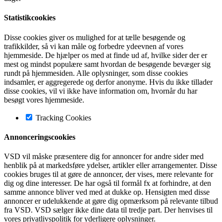
Statistikcookies
Disse cookies giver os mulighed for at tælle besøgende og
trafikkilder, så vi kan måle og forbedre ydeevnen af vores
hjemmeside. De hjælper os med at finde ud af, hvilke sider der er
mest og mindst populære samt hvordan de besøgende bevæger sig
rundt på hjemmesiden. Alle oplysninger, som disse cookies
indsamler, er aggregerede og derfor anonyme. Hvis du ikke tillader
disse cookies, vil vi ikke have information om, hvornår du har
besøgt vores hjemmeside.
Tracking Cookies
Annonceringscookies
VSD vil måske præsentere dig for annoncer for andre sider med
henblik på at markedsføre ydelser, artikler eller arrangementer. Disse
cookies bruges til at gøre de annoncer, der vises, mere relevante for
dig og dine interesser. De har også til formål fx at forhindre, at den
samme annonce bliver ved med at dukke op. Hensigten med disse
annoncer er udelukkende at gøre dig opmærksom på relevante tilbud
fra VSD. VSD sælger ikke dine data til tredje part. Der henvises til
vores privatlivspolitik for yderligere oplysninger.