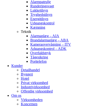
Alarmpatrulje
Runderingsvagt
Lukketilsyn
Tryghedstilsyn
Energitilsyn
Udgangskontrol
Kæmning
Teknik
Alarmanlæg – AIA
Brandalarmanlæg – ABA
Kameraovervågning – ITV
Adgangskontrol – ADK
Overfaldstryk
Tågesikring
Porttelefon
Kunder
Detailhandel
Byggeri
Hotel
Privat virksomhed
Industrivirksomhed
Offentlig virksomhed
Om os
Virksomheden
Koncernen