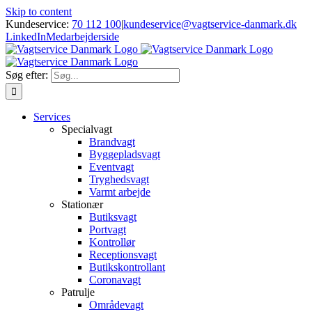
Skip to content
Kundeservice:
70 112 100
|
kundeservice@vagtservice-danmark.dk
LinkedIn
Medarbejderside
Søg efter:
Services
Specialvagt
Brandvagt
Byggepladsvagt
Eventvagt
Tryghedsvagt
Varmt arbejde
Stationær
Butiksvagt
Portvagt
Kontrollør
Receptionsvagt
Butikskontrollant
Coronavagt
Patrulje
Områdevagt