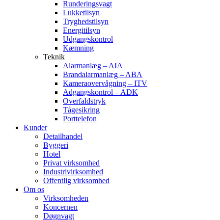
Runderingsvagt
Lukketilsyn
Tryghedstilsyn
Energitilsyn
Udgangskontrol
Kæmning
Teknik
Alarmanlæg – AIA
Brandalarmanlæg – ABA
Kameraovervågning – ITV
Adgangskontrol – ADK
Overfaldstryk
Tågesikring
Porttelefon
Kunder
Detailhandel
Byggeri
Hotel
Privat virksomhed
Industrivirksomhed
Offentlig virksomhed
Om os
Virksomheden
Koncernen
Døgnvagt