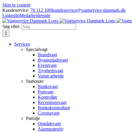
Skip to content
Kundeservice:
70 112 100
|
kundeservice@vagtservice-danmark.dk
LinkedIn
Medarbejderside
Søg efter:
Services
Specialvagt
Brandvagt
Byggepladsvagt
Eventvagt
Tryghedsvagt
Varmt arbejde
Stationær
Butiksvagt
Portvagt
Kontrollør
Receptionsvagt
Butikskontrollant
Coronavagt
Patrulje
Områdevagt
Alarmpatrulje