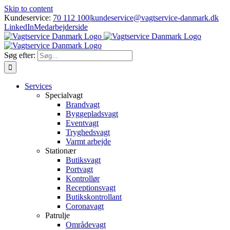
Skip to content
Kundeservice:
70 112 100
|
kundeservice@vagtservice-danmark.dk
LinkedIn
Medarbejderside
Søg efter:
Services
Specialvagt
Brandvagt
Byggepladsvagt
Eventvagt
Tryghedsvagt
Varmt arbejde
Stationær
Butiksvagt
Portvagt
Kontrollør
Receptionsvagt
Butikskontrollant
Coronavagt
Patrulje
Områdevagt