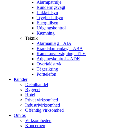
Alarmpatrulje
Runderingsvagt
Lukketilsyn
Tryghedstilsyn
Energitilsyn
Udgangskontrol
Kæmning
Teknik
Alarmanlæg – AIA
Brandalarmanlæg – ABA
Kameraovervågning – ITV
Adgangskontrol – ADK
Overfaldstryk
Tågesikring
Porttelefon
Kunder
Detailhandel
Byggeri
Hotel
Privat virksomhed
Industrivirksomhed
Offentlig virksomhed
Om os
Virksomheden
Koncernen