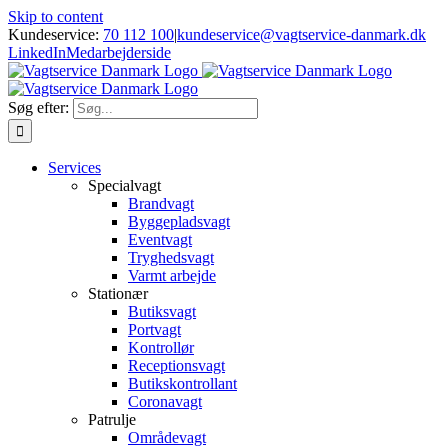
Skip to content
Kundeservice:
70 112 100
|
kundeservice@vagtservice-danmark.dk
LinkedIn
Medarbejderside
Søg efter:
Services
Specialvagt
Brandvagt
Byggepladsvagt
Eventvagt
Tryghedsvagt
Varmt arbejde
Stationær
Butiksvagt
Portvagt
Kontrollør
Receptionsvagt
Butikskontrollant
Coronavagt
Patrulje
Områdevagt