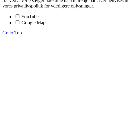
fra VSD. VSD sælger ikke dine data til tredje part. Der henvises til
vores privatlivspolitik for yderligere oplysninger.
YouTube
Google Maps
Go to Top