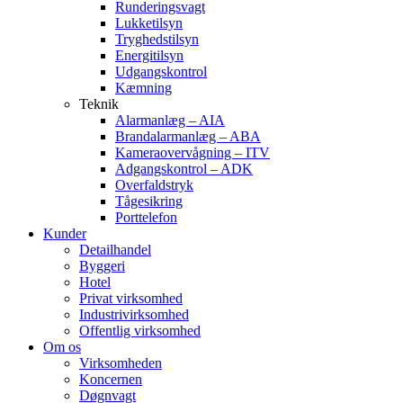
Runderingsvagt
Lukketilsyn
Tryghedstilsyn
Energitilsyn
Udgangskontrol
Kæmning
Teknik
Alarmanlæg – AIA
Brandalarmanlæg – ABA
Kameraovervågning – ITV
Adgangskontrol – ADK
Overfaldstryk
Tågesikring
Porttelefon
Kunder
Detailhandel
Byggeri
Hotel
Privat virksomhed
Industrivirksomhed
Offentlig virksomhed
Om os
Virksomheden
Koncernen
Døgnvagt