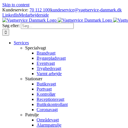
Skip to content
Kundeservice:
70 112 100
|
kundeservice@vagtservice-danmark.dk
LinkedIn
Medarbejderside
Søg efter:
Services
Specialvagt
Brandvagt
Byggepladsvagt
Eventvagt
Tryghedsvagt
Varmt arbejde
Stationær
Butiksvagt
Portvagt
Kontrollør
Receptionsvagt
Butikskontrollant
Coronavagt
Patrulje
Områdevagt
Alarmpatrulje