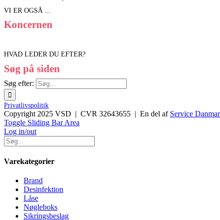
VI ER OGSÅ ...
Koncernen
HVAD LEDER DU EFTER?
Søg på siden
Søg efter:
Privatlivspolitik
Copyright 2025 VSD | CVR 32643655 | En del af
Service Danma
Toggle Sliding Bar Area
Log in/out
Varekategorier
Brand
Desinfektion
Låse
Nøgleboks
Sikringsbeslag