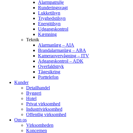
Alarmpatrulje
Runderingsvagt
Lukketilsyn
Tryghedstilsyn
Energitilsyn
Udgangskontrol
Kæmning
Teknik
Alarmanlæg – AIA
Brandalarmanlæg – ABA
Kameraovervågning – ITV
Adgangskontrol – ADK
Overfaldstryk
Tågesikring
Porttelefon
Kunder
Detailhandel
Byggeri
Hotel
Privat virksomhed
Industrivirksomhed
Offentlig virksomhed
Om os
Virksomheden
Koncernen