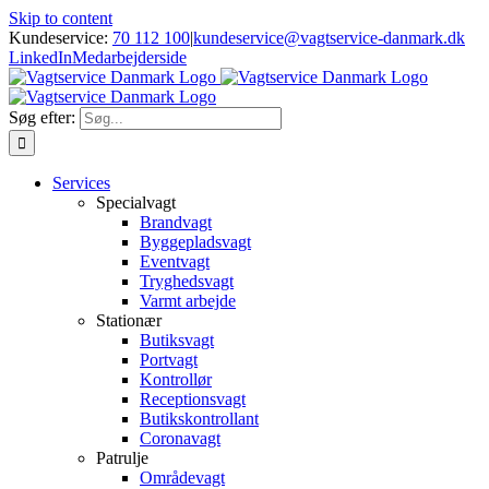
Skip to content
Kundeservice:
70 112 100
|
kundeservice@vagtservice-danmark.dk
LinkedIn
Medarbejderside
Søg efter:
Services
Specialvagt
Brandvagt
Byggepladsvagt
Eventvagt
Tryghedsvagt
Varmt arbejde
Stationær
Butiksvagt
Portvagt
Kontrollør
Receptionsvagt
Butikskontrollant
Coronavagt
Patrulje
Områdevagt