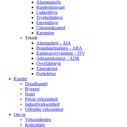
Alarmpatrulje
Runderingsvagt
Lukketilsyn
Tryghedstilsyn
Energitilsyn
Udgangskontrol
Kæmning
Teknik
Alarmanlæg – AIA
Brandalarmanlæg – ABA
Kameraovervågning – ITV
Adgangskontrol – ADK
Overfaldstryk
Tågesikring
Porttelefon
Kunder
Detailhandel
Byggeri
Hotel
Privat virksomhed
Industrivirksomhed
Offentlig virksomhed
Om os
Virksomheden
Koncernen