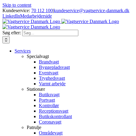
Skip to content
Kundeservice:
70 112 100
|
kundeservice@vagtservice-danmark.dk
LinkedIn
Medarbejderside
Søg efter:
Services
Specialvagt
Brandvagt
Byggepladsvagt
Eventvagt
Tryghedsvagt
Varmt arbejde
Stationær
Butiksvagt
Portvagt
Kontrollør
Receptionsvagt
Butikskontrollant
Coronavagt
Patrulje
Områdevagt