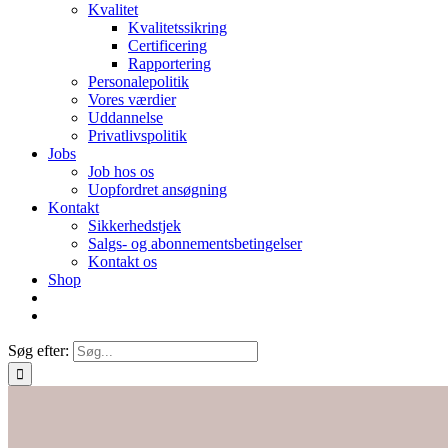
Kvalitet
Kvalitetssikring
Certificering
Rapportering
Personalepolitik
Vores værdier
Uddannelse
Privatlivspolitik
Jobs
Job hos os
Uopfordret ansøgning
Kontakt
Sikkerhedstjek
Salgs- og abonnementsbetingelser
Kontakt os
Shop
Søg efter: