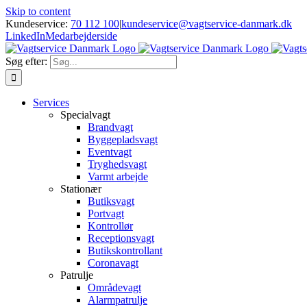
Skip to content
Kundeservice:
70 112 100
|
kundeservice@vagtservice-danmark.dk
LinkedIn
Medarbejderside
Søg efter:
Services
Specialvagt
Brandvagt
Byggepladsvagt
Eventvagt
Tryghedsvagt
Varmt arbejde
Stationær
Butiksvagt
Portvagt
Kontrollør
Receptionsvagt
Butikskontrollant
Coronavagt
Patrulje
Områdevagt
Alarmpatrulje