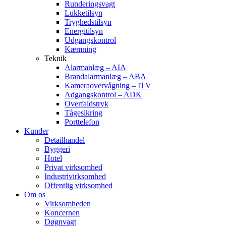
Runderingsvagt
Lukketilsyn
Tryghedstilsyn
Energitilsyn
Udgangskontrol
Kæmning
Teknik
Alarmanlæg – AIA
Brandalarmanlæg – ABA
Kameraovervågning – ITV
Adgangskontrol – ADK
Overfaldstryk
Tågesikring
Porttelefon
Kunder
Detailhandel
Byggeri
Hotel
Privat virksomhed
Industrivirksomhed
Offentlig virksomhed
Om os
Virksomheden
Koncernen
Døgnvagt