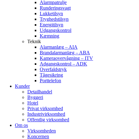
Alarmpatrulje
Runderingsvagt
Lukketilsyn
Tryghedstilsyn
Energitilsyn
Udgangskontrol
Kæmning
Teknik
Alarmanlæg – AIA
Brandalarmanlæg – ABA
Kameraovervågning – ITV
Adgangskontrol – ADK
Overfaldstryk
Tågesikring
Porttelefon
Kunder
Detailhandel
Byggeri
Hotel
Privat virksomhed
Industrivirksomhed
Offentlig virksomhed
Om os
Virksomheden
Koncernen