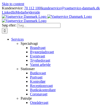
Skip to content
Kundeservice:
70 112 100
|
kundeservice@vagtservice-danmark.dk
LinkedIn
Medarbejderside
Søg efter:
Services
Specialvagt
Brandvagt
Byggepladsvagt
Eventvagt
Tryghedsvagt
Varmt arbejde
Stationær
Butiksvagt
Portvagt
Kontrollør
Receptionsvagt
Butikskontrollant
Coronavagt
Patrulje
Områdevagt