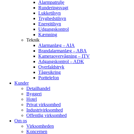
Alarmpatrulje
Runderingsvagt
Lukketilsyn
Tryghedstilsyn
Energitilsyn
Udgangskontrol
Kæmning
Teknik
Alarmanlæg – AIA
Brandalarmanlæg – ABA
Kameraovervågning – ITV
Adgangskontrol – ADK
Overfaldstryk
Tågesikring
Porttelefon
Kunder
Detailhandel
Byggeri
Hotel
Privat virksomhed
Industrivirksomhed
Offentlig virksomhed
Om os
Virksomheden
Koncernen