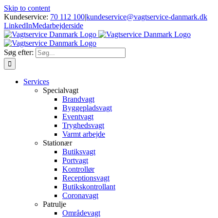
Skip to content
Kundeservice:
70 112 100
|
kundeservice@vagtservice-danmark.dk
LinkedIn
Medarbejderside
Søg efter:
Services
Specialvagt
Brandvagt
Byggepladsvagt
Eventvagt
Tryghedsvagt
Varmt arbejde
Stationær
Butiksvagt
Portvagt
Kontrollør
Receptionsvagt
Butikskontrollant
Coronavagt
Patrulje
Områdevagt