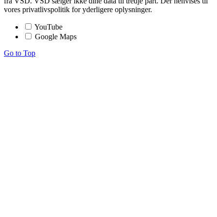
fra VSD. VSD sælger ikke dine data til tredje part. Der henvises til
vores privatlivspolitik for yderligere oplysninger.
YouTube
Google Maps
Go to Top