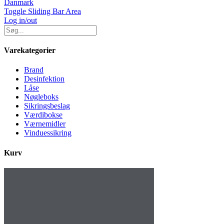
Danmark
Toggle Sliding Bar Area
Log in/out
Varekategorier
Brand
Desinfektion
Låse
Nøgleboks
Sikringsbeslag
Værdibokse
Værnemidler
Vinduessikring
Kurv