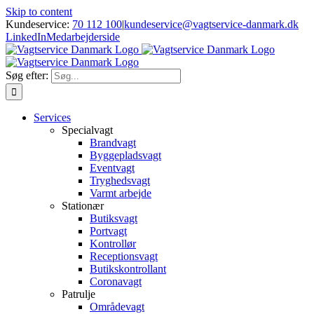
Skip to content
Kundeservice:
70 112 100
|
kundeservice@vagtservice-danmark.dk
LinkedIn
Medarbejderside
Søg efter:
Services
Specialvagt
Brandvagt
Byggepladsvagt
Eventvagt
Tryghedsvagt
Varmt arbejde
Stationær
Butiksvagt
Portvagt
Kontrollør
Receptionsvagt
Butikskontrollant
Coronavagt
Patrulje
Områdevagt