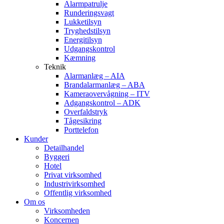
Alarmpatrulje
Runderingsvagt
Lukketilsyn
Tryghedstilsyn
Energitilsyn
Udgangskontrol
Kæmning
Teknik
Alarmanlæg – AIA
Brandalarmanlæg – ABA
Kameraovervågning – ITV
Adgangskontrol – ADK
Overfaldstryk
Tågesikring
Porttelefon
Kunder
Detailhandel
Byggeri
Hotel
Privat virksomhed
Industrivirksomhed
Offentlig virksomhed
Om os
Virksomheden
Koncernen