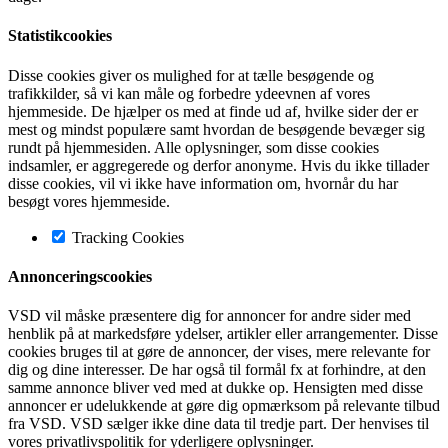
Statistikcookies
Disse cookies giver os mulighed for at tælle besøgende og
trafikkilder, så vi kan måle og forbedre ydeevnen af vores
hjemmeside. De hjælper os med at finde ud af, hvilke sider der er
mest og mindst populære samt hvordan de besøgende bevæger sig
rundt på hjemmesiden. Alle oplysninger, som disse cookies
indsamler, er aggregerede og derfor anonyme. Hvis du ikke tillader
disse cookies, vil vi ikke have information om, hvornår du har
besøgt vores hjemmeside.
Tracking Cookies
Annonceringscookies
VSD vil måske præsentere dig for annoncer for andre sider med
henblik på at markedsføre ydelser, artikler eller arrangementer. Disse
cookies bruges til at gøre de annoncer, der vises, mere relevante for
dig og dine interesser. De har også til formål fx at forhindre, at den
samme annonce bliver ved med at dukke op. Hensigten med disse
annoncer er udelukkende at gøre dig opmærksom på relevante tilbud
fra VSD. VSD sælger ikke dine data til tredje part. Der henvises til
vores privatlivspolitik for yderligere oplysninger.