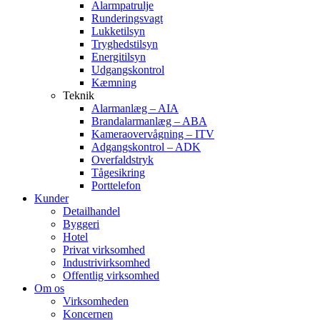
Alarmpatrulje
Runderingsvagt
Lukketilsyn
Tryghedstilsyn
Energitilsyn
Udgangskontrol
Kæmning
Teknik
Alarmanlæg – AIA
Brandalarmanlæg – ABA
Kameraovervågning – ITV
Adgangskontrol – ADK
Overfaldstryk
Tågesikring
Porttelefon
Kunder
Detailhandel
Byggeri
Hotel
Privat virksomhed
Industrivirksomhed
Offentlig virksomhed
Om os
Virksomheden
Koncernen