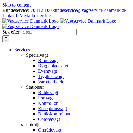
Skip to content
Kundeservice:
70 112 100
|
kundeservice@vagtservice-danmark.dk
LinkedIn
Medarbejderside
Søg efter:
Services
Specialvagt
Brandvagt
Byggepladsvagt
Eventvagt
Tryghedsvagt
Varmt arbejde
Stationær
Butiksvagt
Portvagt
Kontrollør
Receptionsvagt
Butikskontrollant
Coronavagt
Patrulje
Områdevagt