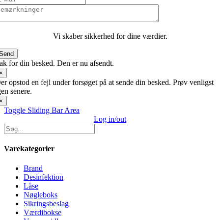
Vi skaber sikkerhed for dine værdier.
Send
ak for din besked. Den er nu afsendt.
×
er opstod en fejl under forsøget på at sende din besked. Prøv venligst
gen senere.
×
Toggle Sliding Bar Area
Log in/out
Varekategorier
Brand
Desinfektion
Låse
Nøgleboks
Sikringsbeslag
Værdibokse