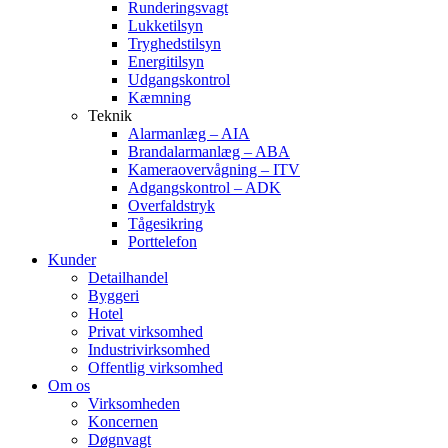
Runderingsvagt
Lukketilsyn
Tryghedstilsyn
Energitilsyn
Udgangskontrol
Kæmning
Teknik
Alarmanlæg – AIA
Brandalarmanlæg – ABA
Kameraovervågning – ITV
Adgangskontrol – ADK
Overfaldstryk
Tågesikring
Porttelefon
Kunder
Detailhandel
Byggeri
Hotel
Privat virksomhed
Industrivirksomhed
Offentlig virksomhed
Om os
Virksomheden
Koncernen
Døgnvagt