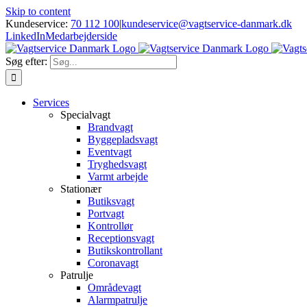
Skip to content
Kundeservice:
70 112 100
|
kundeservice@vagtservice-danmark.dk
LinkedIn
Medarbejderside
Søg efter:
Services
Specialvagt
Brandvagt
Byggepladsvagt
Eventvagt
Tryghedsvagt
Varmt arbejde
Stationær
Butiksvagt
Portvagt
Kontrollør
Receptionsvagt
Butikskontrollant
Coronavagt
Patrulje
Områdevagt
Alarmpatrulje