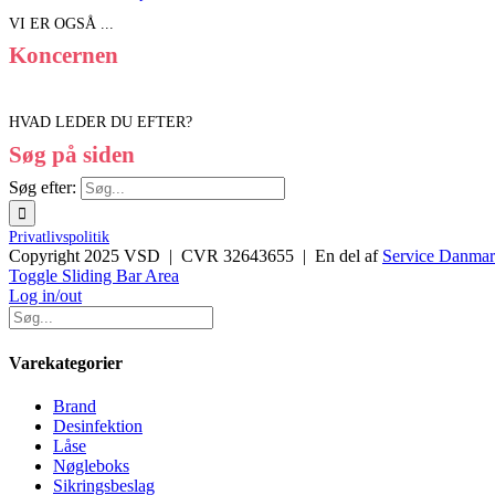
VI ER OGSÅ ...
Koncernen
HVAD LEDER DU EFTER?
Søg på siden
Søg efter:
Privatlivspolitik
Copyright 2025 VSD | CVR 32643655 | En del af
Service Danma
Toggle Sliding Bar Area
Log in/out
Varekategorier
Brand
Desinfektion
Låse
Nøgleboks
Sikringsbeslag