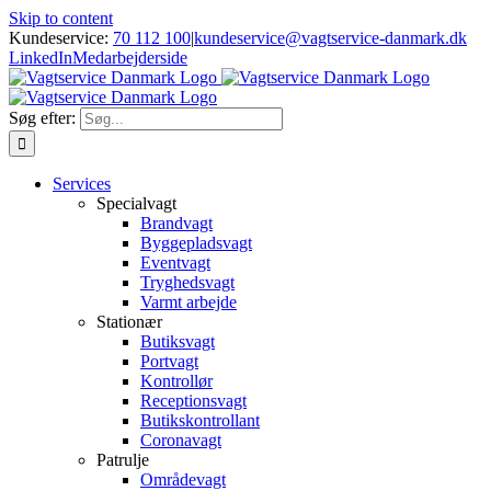
Skip to content
Kundeservice:
70 112 100
|
kundeservice@vagtservice-danmark.dk
LinkedIn
Medarbejderside
Søg efter:
Services
Specialvagt
Brandvagt
Byggepladsvagt
Eventvagt
Tryghedsvagt
Varmt arbejde
Stationær
Butiksvagt
Portvagt
Kontrollør
Receptionsvagt
Butikskontrollant
Coronavagt
Patrulje
Områdevagt