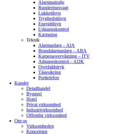
Alarmpatrulje
Runderingsvagt
Lukketilsyn
Tryghedstilsyn
Energitilsyn
Udgangskontrol
Kæmning
Teknik
Alarmanlæg – AIA
Brandalarmanlæg – ABA
Kameraovervågning – ITV
Adgangskontrol – ADK
Overfaldstryk
Tågesikring
Porttelefon
Kunder
Detailhandel
Byggeri
Hotel
Privat virksomhed
Industrivirksomhed
Offentlig virksomhed
Om os
Virksomheden
Koncernen