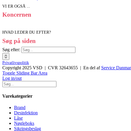
VI ER OGSÅ ...
Koncernen
HVAD LEDER DU EFTER?
Søg på siden
Søg efter:
Privatlivspolitik
Copyright 2025 VSD | CVR 32643655 | En del af
Service Danma
Toggle Sliding Bar Area
Log in/out
Varekategorier
Brand
Desinfektion
Låse
Nøgleboks
Sikringsbeslag