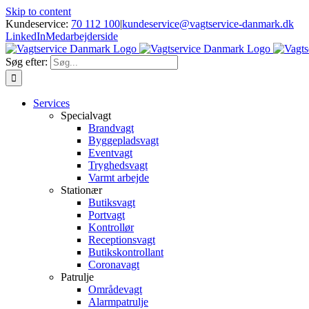
Skip to content
Kundeservice:
70 112 100
|
kundeservice@vagtservice-danmark.dk
LinkedIn
Medarbejderside
Søg efter:
Services
Specialvagt
Brandvagt
Byggepladsvagt
Eventvagt
Tryghedsvagt
Varmt arbejde
Stationær
Butiksvagt
Portvagt
Kontrollør
Receptionsvagt
Butikskontrollant
Coronavagt
Patrulje
Områdevagt
Alarmpatrulje